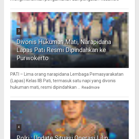
3
Divonis Hukuman Mati, Narapidana
Lapas Pati Resmi Dipindahkan ke
Purwokerto
PATI – Lima orang narapidana Lembaga Pemasyarakatan
(Lapas) Kelas IIB Pati, termasuk satu napi yang divonis
hukuman mati, resmi dipindahkan ...
Readmore
4
Polri : Update Situasi Operasi Lilin