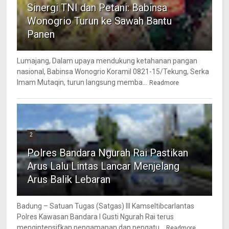
Sinergi TNI dan Petani: Babinsa
Wonogrio Turun ke Sawah Bantu
Panen
Lumajang, Dalam upaya mendukung ketahanan pangan
nasional, Babinsa Wonogrio Koramil 0821-15/Tekung, Serka
Imam Mutaqin, turun langsung memba...
Readmore
2
Polres Bandara Ngurah Rai Pastikan
Arus Lalu Lintas Lancar Menjelang
Arus Balik Lebaran
Badung – Satuan Tugas (Satgas) III Kamseltibcarlantas
Polres Kawasan Bandara I Gusti Ngurah Rai terus
mengintensifkan pengamanan dan pengatu...
Readmore