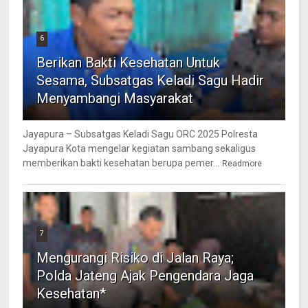
6
Berikan Bakti Kesehatan Untuk
Sesama, Subsatgas Keladi Sagu Hadir
Menyambangi Masyarakat
Jayapura – Subsatgas Keladi Sagu ORC 2025 Polresta
Jayapura Kota mengelar kegiatan sambang sekaligus
memberikan bakti kesehatan berupa pemer...
Readmore
7
Mengurangi Risiko di Jalan Raya;
Polda Jateng Ajak Pengendara Jaga
Kesehatan*