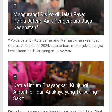
7
Mengurangi Risiko di Jalan Raya;
Polda Jateng Ajak Pengendara Jaga
Kesehatan*
* Polda Jateng - Kota Semarang |Memasuki hari keempat
Operasi Zebra Candi 2024, data terbaru menunjukkan angka
kecelakaan lalu lintas yang m...
Readmore
8
Ketua Umum Bhayangkari Kunjungi
Aiptu Heri dan Anaknya yang Terbaring
Sakit
Ketua Umum Bhayangkari yang juga istri Kapolri, Juliati Sigit