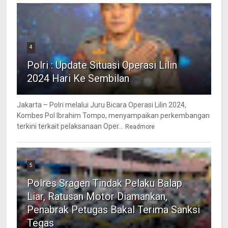
4
Polri : Update Situasi Operasi Lilin
2024 Hari Ke Sembilan
Jakarta – Polri melalui Juru Bicara Operasi Lilin 2024,
Kombes Pol Ibrahim Tompo, menyampaikan perkembangan
terkini terkait pelaksanaan Oper...
Readmore
5
Polres Sragen Tindak Pelaku Balap
Liar, Ratusan Motor Diamankan,
Penabrak Petugas Bakal Terima Sanksi
Tegas