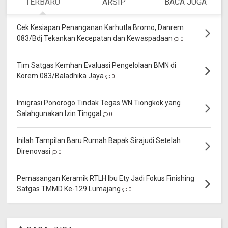
TERBARU
ARSIP
BACA JUGA
Cek Kesiapan Penanganan Karhutla Bromo, Danrem
083/Bdj Tekankan Kecepatan dan Kewaspadaan
0
Tim Satgas Kemhan Evaluasi Pengelolaan BMN di
Korem 083/Baladhika Jaya
0
Imigrasi Ponorogo Tindak Tegas WN Tiongkok yang
Salahgunakan Izin Tinggal
0
Inilah Tampilan Baru Rumah Bapak Sirajudi Setelah
Direnovasi
0
Pemasangan Keramik RTLH Ibu Ety Jadi Fokus Finishing
Satgas TMMD Ke-129 Lumajang
0