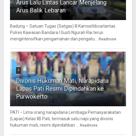
Arus Lalu Lintas Lancar Menjelang
Arus Balik Lebaran
Badung – Satuan Tugas (Satgas) III Kamseltibcarlantas
Polres Kawasan Bandara I Gusti Ngurah Rai terus
mengintensifkan pengamanan dan pengatu...
Readmore
3
Divonis Hukuman Mati, Narapidana
Lapas Pati Resmi Dipindahkan ke
Purwokerto
PATI – Lima orang narapidana Lembaga Pemasyarakatan
(Lapas) Kelas IIB Pati, termasuk satu napi yang divonis
hukuman mati, resmi dipindahkan ...
Readmore