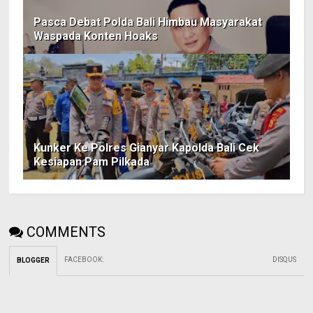
Pasca Debat Polda Bali Himbau Masyarakat
Waspada Konten Hoaks
Kunker Ke Polres Gianyar Kapolda Bali Cek
Kesiapan Pam Pilkada
COMMENTS
FACEBOOK
:
DISQUS
BLOGGER