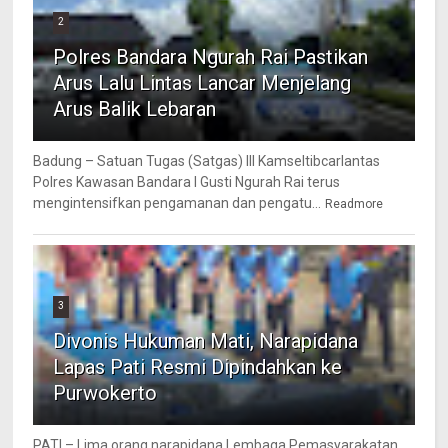
2
Polres Bandara Ngurah Rai Pastikan
Arus Lalu Lintas Lancar Menjelang
Arus Balik Lebaran
Badung – Satuan Tugas (Satgas) III Kamseltibcarlantas
Polres Kawasan Bandara I Gusti Ngurah Rai terus
mengintensifkan pengamanan dan pengatu...
Readmore
3
Divonis Hukuman Mati, Narapidana
Lapas Pati Resmi Dipindahkan ke
Purwokerto
PATI – Lima orang narapidana Lembaga Pemasyarakatan