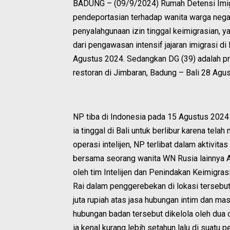
BADUNG – (09/9/2024) Rumah Detensi Imig
pendeportasian terhadap wanita warga negara
penyalahgunaan izin tinggal keimigrasian, 
dari pengawasan intensif jajaran imigrasi di
Agustus 2024. Sedangkan DG (39) adalah pr
restoran di Jimbaran, Badung – Bali 28 Agus
NP tiba di Indonesia pada 15 Agustus 2024
ia tinggal di Bali untuk berlibur karena tela
operasi intelijen, NP terlibat dalam aktivita
bersama seorang wanita WN Rusia lainnya 
oleh tim Intelijen dan Penindakan Keimigras
Rai dalam penggerebekan di lokasi tersebut
juta rupiah atas jasa hubungan intim dan ma
hubungan badan tersebut dikelola oleh dua o
ia kenal kurang lebih setahun lalu di suatu p