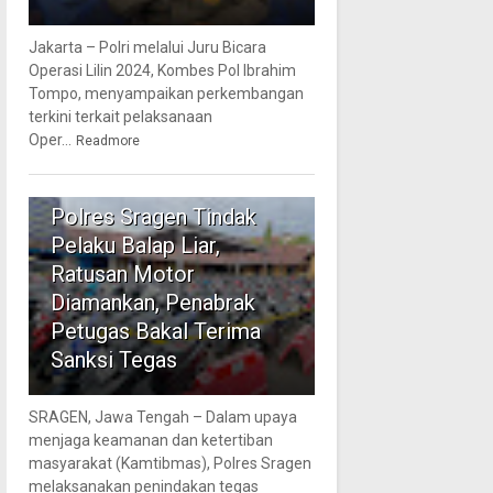
Jakarta – Polri melalui Juru Bicara
Operasi Lilin 2024, Kombes Pol Ibrahim
Tompo, menyampaikan perkembangan
terkini terkait pelaksanaan
Oper...
Readmore
5
Polres Sragen Tindak
Pelaku Balap Liar,
Ratusan Motor
Diamankan, Penabrak
Petugas Bakal Terima
Sanksi Tegas
SRAGEN, Jawa Tengah – Dalam upaya
menjaga keamanan dan ketertiban
masyarakat (Kamtibmas), Polres Sragen
melaksanakan penindakan tegas