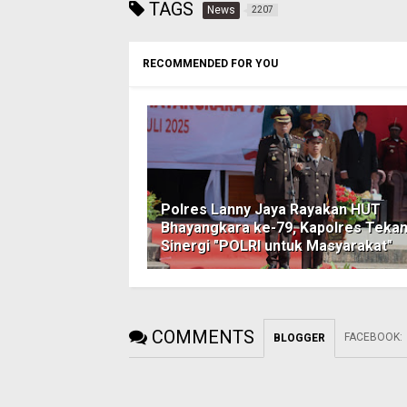
TAGS
News
2207
RECOMMENDED FOR YOU
Polres Lanny Jaya Rayakan HUT
Bhayangkara ke-79, Kapolres Teka
Sinergi "POLRI untuk Masyarakat"
COMMENTS
FACEBOOK
:
BLOGGER