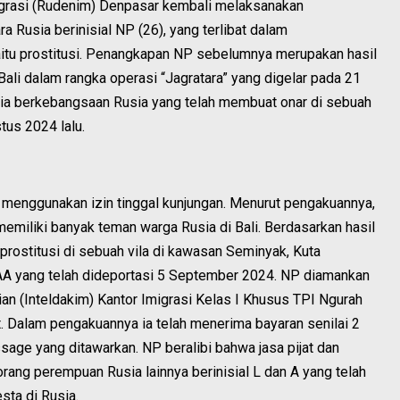
rasi (Rudenim) Denpasar kembali melaksanakan
 Rusia berinisial NP (26), yang terlibat dalam
yaitu prostitusi. Penangkapan NP sebelumnya merupakan hasil
 Bali dalam rangka operasi “Jagratara” yang digelar pada 21
ia berkebangsaan Rusia yang telah membuat onar di sebuah
tus 2024 lalu.
 menggunakan izin tinggal kunjungan. Menurut pengakuannya,
h memiliki banyak teman warga Rusia di Bali. Berdasarkan hasil
s prostitusi di sebuah vila di kawasan Seminyak, Kuta
AA yang telah dideportasi 5 September 2024. NP diamankan
ian (Inteldakim) Kantor Imigrasi Kelas I Khusus TPI Ngurah
. Dalam pengakuannya ia telah menerima bayaran senilai 2
ssage yang ditawarkan. NP beralibi bahwa jasa pijat dan
rang perempuan Rusia lainnya berinisial L dan A yang telah
esta di Rusia.