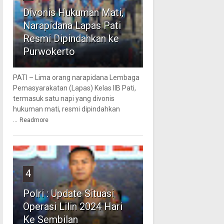
Divonis Hukuman Mati,
Narapidana Lapas Pati
Resmi Dipindahkan ke
Purwokerto
PATI – Lima orang narapidana Lembaga
Pemasyarakatan (Lapas) Kelas IIB Pati,
termasuk satu napi yang divonis
hukuman mati, resmi dipindahkan
...
Readmore
4
Polri : Update Situasi
Operasi Lilin 2024 Hari
Ke Sembilan