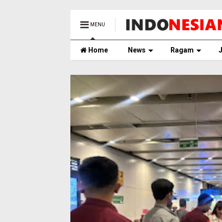
MENU
Home
News
Ragam
J