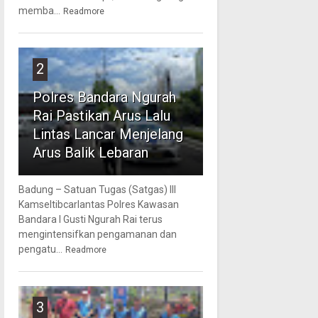
memba...
Readmore
2
Polres Bandara Ngurah
Rai Pastikan Arus Lalu
Lintas Lancar Menjelang
Arus Balik Lebaran
Badung – Satuan Tugas (Satgas) III
Kamseltibcarlantas Polres Kawasan
Bandara I Gusti Ngurah Rai terus
mengintensifkan pengamanan dan
pengatu...
Readmore
3