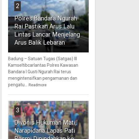
2
Polres Bandara Ngurah
Rai Pastikan Arus Lalu
Lintas Lancar Menjelang
Arus Balik Lebaran
Badung – Satuan Tugas (Satgas) III
Kamseltibcarlantas Polres Kawasan
Bandara I Gusti Ngurah Rai terus
mengintensifkan pengamanan dan
pengatu...
Readmore
3
Divonis Hukuman Mati,
Narapidana Lapas Pati
Resmi Dipindahkan ke