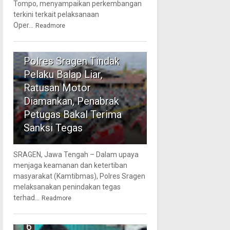
Tompo, menyampaikan perkembangan
terkini terkait pelaksanaan
Oper...
Readmore
5
Polres Sragen Tindak
Pelaku Balap Liar,
Ratusan Motor
Diamankan, Penabrak
Petugas Bakal Terima
Sanksi Tegas
SRAGEN, Jawa Tengah – Dalam upaya
menjaga keamanan dan ketertiban
masyarakat (Kamtibmas), Polres Sragen
melaksanakan penindakan tegas
terhad...
Readmore
6