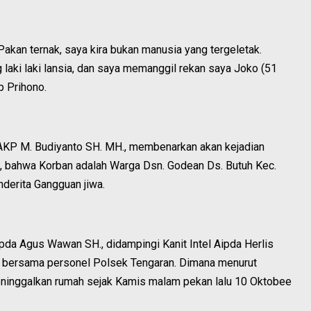
kan ternak, saya kira bukan manusia yang tergeletak.
 laki laki lansia, dan saya memanggil rekan saya Joko (51
p Prihono.
 AKP M. Budiyanto SH. MH., membenarkan akan kejadian
a, bahwa Korban adalah Warga Dsn. Godean Ds. Butuh Kec.
derita Gangguan jiwa.
Ipda Agus Wawan SH., didampingi Kanit Intel Aipda Herlis
n bersama personel Polsek Tengaran. Dimana menurut
eninggalkan rumah sejak Kamis malam pekan lalu 10 Oktobee