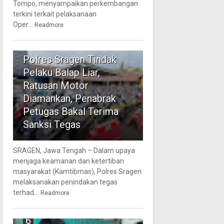
Tompo, menyampaikan perkembangan
terkini terkait pelaksanaan
Oper...
Readmore
5
Polres Sragen Tindak
Pelaku Balap Liar,
Ratusan Motor
Diamankan, Penabrak
Petugas Bakal Terima
Sanksi Tegas
SRAGEN, Jawa Tengah – Dalam upaya
menjaga keamanan dan ketertiban
masyarakat (Kamtibmas), Polres Sragen
melaksanakan penindakan tegas
terhad...
Readmore
6