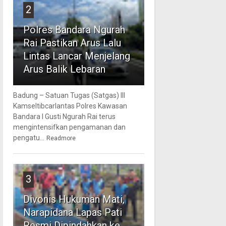
2
Polres Bandara Ngurah
Rai Pastikan Arus Lalu
Lintas Lancar Menjelang
Arus Balik Lebaran
Badung – Satuan Tugas (Satgas) III
Kamseltibcarlantas Polres Kawasan
Bandara I Gusti Ngurah Rai terus
mengintensifkan pengamanan dan
pengatu...
Readmore
3
Divonis Hukuman Mati,
Narapidana Lapas Pati
Resmi Dipindahkan ke