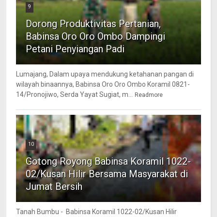
9
Dorong Produktivitas Pertanian,
Babinsa Oro Oro Ombo Dampingi
Petani Penyiangan Padi
Lumajang, Dalam upaya mendukung ketahanan pangan di
wilayah binaannya, Babinsa Oro Oro Ombo Koramil 0821-
14/Pronojiwo, Serda Yayat Sugiat, m...
Readmore
10
Gotong Royong Babinsa Koramil 1022-
02/Kusan Hilir Bersama Masyarakat di
Jumat Bersih
Tanah Bumbu - Babinsa Koramil 1022-02/Kusan Hilir