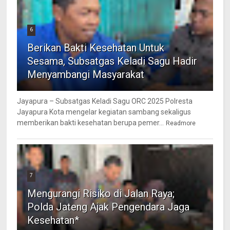
6
Berikan Bakti Kesehatan Untuk
Sesama, Subsatgas Keladi Sagu Hadir
Menyambangi Masyarakat
Jayapura – Subsatgas Keladi Sagu ORC 2025 Polresta
Jayapura Kota mengelar kegiatan sambang sekaligus
memberikan bakti kesehatan berupa pemer...
Readmore
7
Mengurangi Risiko di Jalan Raya;
Polda Jateng Ajak Pengendara Jaga
Kesehatan*