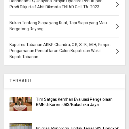
Danrindam IX/Udayana Pimpin Upacara Penutupan
Prodi Dikjurtaif Abit Dikmata TNI AD Gel I TA. 2023
Bukan Tentang Siapa yang Kuat, Tapi Siapa yang Mau
Bergotong Royong
Kapolres Tabanan AKBP Chandra, C.K, S.I.K., M.H, Pimpin
Pengamanan Pendaftaran Calon Bupati dan Wakil
Bupati Tabanan
TERBARU
Tim Satgas Kemhan Evaluasi Pengelolaan
BMN di Korem 083/Baladhika Jaya
Imigrasi Ponorogo Tindak Tegas WN Tiongkok