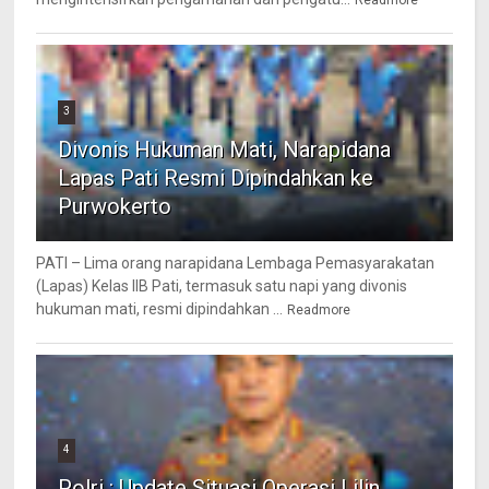
Readmore
3
Divonis Hukuman Mati, Narapidana
Lapas Pati Resmi Dipindahkan ke
Purwokerto
PATI – Lima orang narapidana Lembaga Pemasyarakatan
(Lapas) Kelas IIB Pati, termasuk satu napi yang divonis
hukuman mati, resmi dipindahkan ...
Readmore
4
Polri : Update Situasi Operasi Lilin