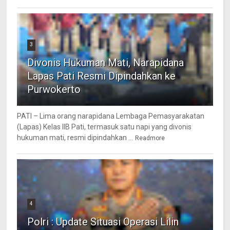
3
Divonis Hukuman Mati, Narapidana
Lapas Pati Resmi Dipindahkan ke
Purwokerto
PATI – Lima orang narapidana Lembaga Pemasyarakatan
(Lapas) Kelas IIB Pati, termasuk satu napi yang divonis
hukuman mati, resmi dipindahkan ...
Readmore
4
Polri : Update Situasi Operasi Lilin