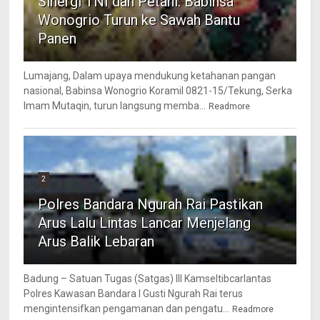
Sinergi TNI dan Petani: Babinsa
Wonogrio Turun ke Sawah Bantu
Panen
Lumajang, Dalam upaya mendukung ketahanan pangan
nasional, Babinsa Wonogrio Koramil 0821-15/Tekung, Serka
Imam Mutaqin, turun langsung memba...
Readmore
2
Polres Bandara Ngurah Rai Pastikan
Arus Lalu Lintas Lancar Menjelang
Arus Balik Lebaran
Badung – Satuan Tugas (Satgas) III Kamseltibcarlantas
Polres Kawasan Bandara I Gusti Ngurah Rai terus
mengintensifkan pengamanan dan pengatu...
Readmore