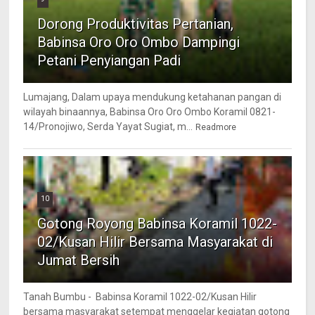
Dorong Produktivitas Pertanian,
Babinsa Oro Oro Ombo Dampingi
Petani Penyiangan Padi
Lumajang, Dalam upaya mendukung ketahanan pangan di
wilayah binaannya, Babinsa Oro Oro Ombo Koramil 0821-
14/Pronojiwo, Serda Yayat Sugiat, m...
Readmore
10
Gotong Royong Babinsa Koramil 1022-
02/Kusan Hilir Bersama Masyarakat di
Jumat Bersih
Tanah Bumbu - Babinsa Koramil 1022-02/Kusan Hilir
bersama masyarakat setempat menggelar kegiatan gotong