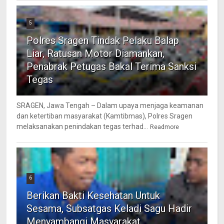
5
Polres Sragen Tindak Pelaku Balap
Liar, Ratusan Motor Diamankan,
Penabrak Petugas Bakal Terima Sanksi
Tegas
SRAGEN, Jawa Tengah – Dalam upaya menjaga keamanan
dan ketertiban masyarakat (Kamtibmas), Polres Sragen
melaksanakan penindakan tegas terhad...
Readmore
6
Berikan Bakti Kesehatan Untuk
Sesama, Subsatgas Keladi Sagu Hadir
Menyambangi Masyarakat