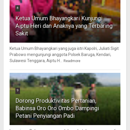
8
Ketua Umum Bhayangkari Kunjungi
Aiptu Heri dan Anaknya yang Terbaring
Sakit
Ketua Umum Bhayangkari yang juga istri Kapolri, Juliati Sigit
Prabowo mengunjungi anggota Polsek Baruga, Kendari,
Sulawesi Tenggara, Aiptu H...
Readmore
9
Dorong Produktivitas Pertanian,
Babinsa Oro Oro Ombo Dampingi
Petani Penyiangan Padi