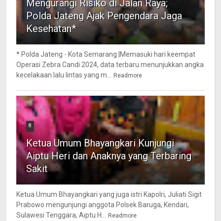
Mengurangi Risiko di Jalan Raya;
Polda Jateng Ajak Pengendara Jaga
Kesehatan*
* Polda Jateng - Kota Semarang |Memasuki hari keempat
Operasi Zebra Candi 2024, data terbaru menunjukkan angka
kecelakaan lalu lintas yang m...
Readmore
8
Ketua Umum Bhayangkari Kunjungi
Aiptu Heri dan Anaknya yang Terbaring
Sakit
Ketua Umum Bhayangkari yang juga istri Kapolri, Juliati Sigit
Prabowo mengunjungi anggota Polsek Baruga, Kendari,
Sulawesi Tenggara, Aiptu H...
Readmore