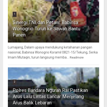
1
Sinergi TNI dan Petani: Babinsa
Wonogrio Turun ke Sawah Bantu
Panen
Lumajang, Dalam upaya mendukung ketahanan pangan
nasional, Babinsa Wonogrio Koramil 0821-15/Tekung, Serka
Imam Mutaqin, turun langsung memba...
Readmore
2
Polres Bandara Ngurah Rai Pastikan
Arus Lalu Lintas Lancar Menjelang
Arus Balik Lebaran