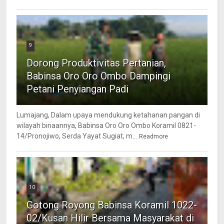
9
Dorong Produktivitas Pertanian,
Babinsa Oro Oro Ombo Dampingi
Petani Penyiangan Padi
Lumajang, Dalam upaya mendukung ketahanan pangan di
wilayah binaannya, Babinsa Oro Oro Ombo Koramil 0821-
14/Pronojiwo, Serda Yayat Sugiat, m...
Readmore
10
Gotong Royong Babinsa Koramil 1022-
02/Kusan Hilir Bersama Masyarakat di