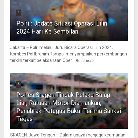
4
Polri : Update Situasi Operasi Lilin
2024 Hari Ke Sembilan
Jakarta – Polri melalui Juru Bicara Operasi Lilin 2024,
Kombes Pol Ibrahim Tompo, menyampaikan perkembangan
terkini terkait pelaksanaan Oper...
Readmore
5
Polres Sragen Tindak Pelaku Balap
Liar, Ratusan Motor Diamankan,
Penabrak Petugas Bakal Terima Sanksi
Tegas
SRAGEN, Jawa Tengah – Dalam upaya menjaga keamanan