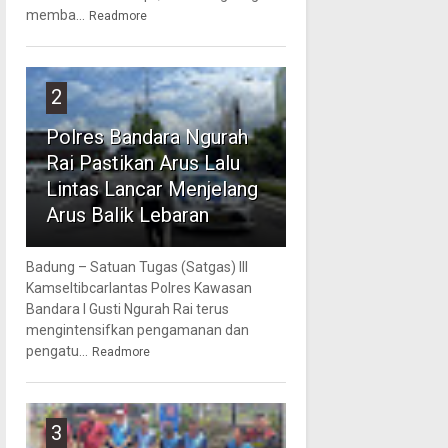
memba...
Readmore
2
Polres Bandara Ngurah
Rai Pastikan Arus Lalu
Lintas Lancar Menjelang
Arus Balik Lebaran
Badung – Satuan Tugas (Satgas) III
Kamseltibcarlantas Polres Kawasan
Bandara I Gusti Ngurah Rai terus
mengintensifkan pengamanan dan
pengatu...
Readmore
3