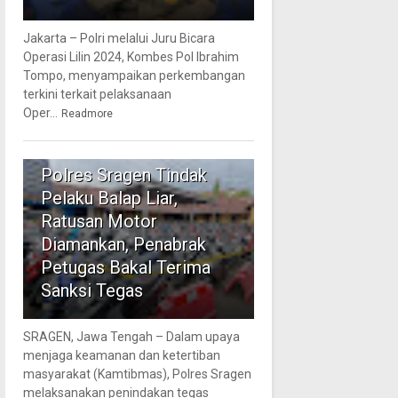
Jakarta – Polri melalui Juru Bicara
Operasi Lilin 2024, Kombes Pol Ibrahim
Tompo, menyampaikan perkembangan
terkini terkait pelaksanaan
Oper...
Readmore
5
Polres Sragen Tindak
Pelaku Balap Liar,
Ratusan Motor
Diamankan, Penabrak
Petugas Bakal Terima
Sanksi Tegas
SRAGEN, Jawa Tengah – Dalam upaya
menjaga keamanan dan ketertiban
masyarakat (Kamtibmas), Polres Sragen
melaksanakan penindakan tegas