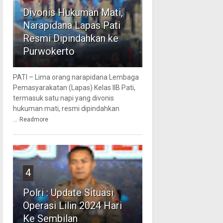
Divonis Hukuman Mati,
Narapidana Lapas Pati
Resmi Dipindahkan ke
Purwokerto
PATI – Lima orang narapidana Lembaga
Pemasyarakatan (Lapas) Kelas IIB Pati,
termasuk satu napi yang divonis
hukuman mati, resmi dipindahkan
...
Readmore
4
Polri : Update Situasi
Operasi Lilin 2024 Hari
Ke Sembilan