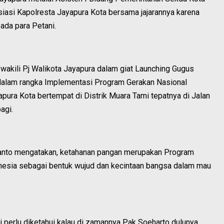
iasi Kapolresta Jayapura Kota bersama jajarannya karena
pada para Petani.
wakili P.j Walikota Jayapura dalam giat Launching Gugus
alam rangka Implementasi Program Gerakan Nasional
apura Kota bertempat di Distrik Muara Tami tepatnya di Jalan
pagi.
ianto mengatakan, ketahanan pangan merupakan Program
onesia sebagai bentuk wujud dan kecintaan bangsa dalam mau
i perlu diketahui kalau di zamannya Pak Soeharto dulunya