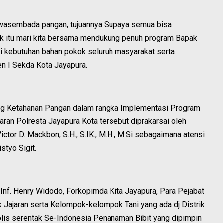
swasembada pangan, tujuannya Supaya semua bisa
uk itu mari kita bersama mendukung penuh program Bapak
i kebutuhan bahan pokok seluruh masyarakat serta
ten I Sekda Kota Jayapura.
ng Ketahanan Pangan dalam rangka Implementasi Program
aran Polresta Jayapura Kota tersebut diprakarsai oleh
ctor D. Mackbon, S.H., S.IK., M.H., M.Si sebagaimana atensi
istyo Sigit.
 Inf. Henry Widodo, Forkopimda Kita Jayapura, Para Pejabat
 Jajaran serta Kelompok-kelompok Tani yang ada dj Distrik
olis serentak Se-Indonesia Penanaman Bibit yang dipimpin