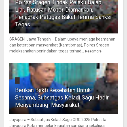
Polres Sragen Tindak Pelaku Balap
Liar, Ratusan Motor Diamankan,
Penabrak Petugas Bakal Terima Sanksi
Tegas
SRAGEN, Jawa Tengah – Dalam upaya menjaga keamanan
dan ketertiban masyarakat (Kamtibmas), Polres Sragen
melaksanakan penindakan tegas terhad...
Readmore
6
Berikan Bakti Kesehatan Untuk
Sesama, Subsatgas Keladi Sagu Hadir
Menyambangi Masyarakat
Jayapura – Subsatgas Keladi Sagu ORC 2025 Polresta
Jayapura Kota mengelar kegiatan sambang sekaligus