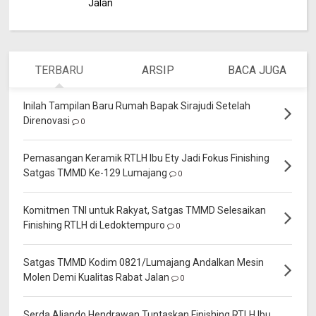
Jalan
TERBARU
ARSIP
BACA JUGA
Inilah Tampilan Baru Rumah Bapak Sirajudi Setelah
Direnovasi
0
Pemasangan Keramik RTLH Ibu Ety Jadi Fokus Finishing
Satgas TMMD Ke-129 Lumajang
0
Komitmen TNI untuk Rakyat, Satgas TMMD Selesaikan
Finishing RTLH di Ledoktempuro
0
Satgas TMMD Kodim 0821/Lumajang Andalkan Mesin
Molen Demi Kualitas Rabat Jalan
0
Serda Aliando Hendrawan Tuntaskan Finishing RTLH Ibu