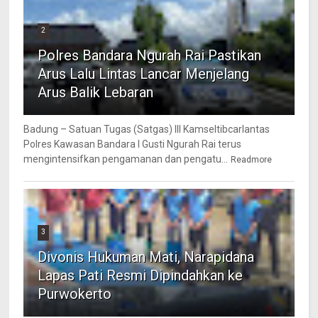
2
Polres Bandara Ngurah Rai Pastikan
Arus Lalu Lintas Lancar Menjelang
Arus Balik Lebaran
Badung – Satuan Tugas (Satgas) III Kamseltibcarlantas
Polres Kawasan Bandara I Gusti Ngurah Rai terus
mengintensifkan pengamanan dan pengatu...
Readmore
3
Divonis Hukuman Mati, Narapidana
Lapas Pati Resmi Dipindahkan ke
Purwokerto