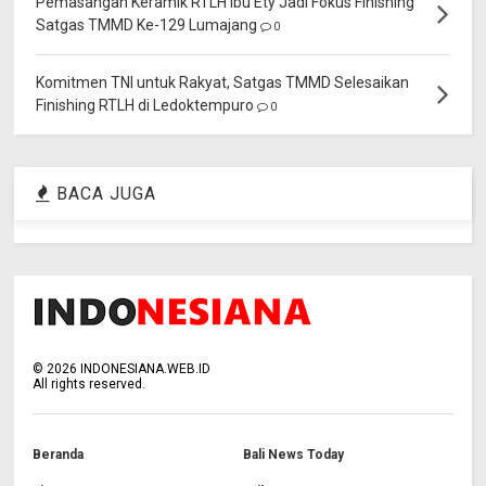
Pemasangan Keramik RTLH Ibu Ety Jadi Fokus Finishing
Satgas TMMD Ke-129 Lumajang
0
Komitmen TNI untuk Rakyat, Satgas TMMD Selesaikan
Finishing RTLH di Ledoktempuro
0
BACA JUGA
©
2026
INDONESIANA.WEB.ID
All rights reserved.
Beranda
Bali News Today