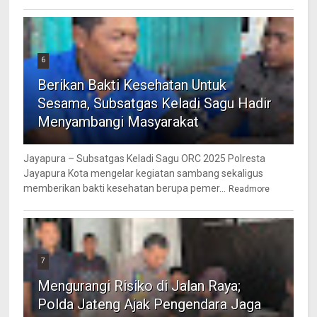
6
Berikan Bakti Kesehatan Untuk
Sesama, Subsatgas Keladi Sagu Hadir
Menyambangi Masyarakat
Jayapura – Subsatgas Keladi Sagu ORC 2025 Polresta
Jayapura Kota mengelar kegiatan sambang sekaligus
memberikan bakti kesehatan berupa pemer...
Readmore
7
Mengurangi Risiko di Jalan Raya;
Polda Jateng Ajak Pengendara Jaga