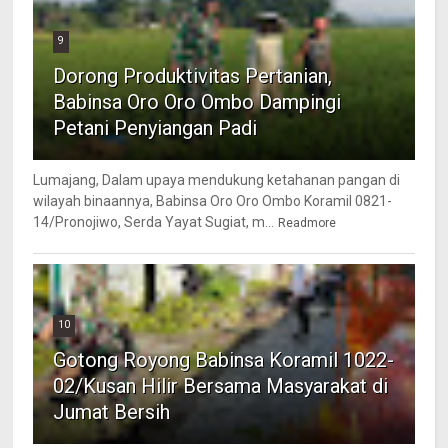
9
Dorong Produktivitas Pertanian,
Babinsa Oro Oro Ombo Dampingi
Petani Penyiangan Padi
Lumajang, Dalam upaya mendukung ketahanan pangan di
wilayah binaannya, Babinsa Oro Oro Ombo Koramil 0821-
14/Pronojiwo, Serda Yayat Sugiat, m...
Readmore
10
Gotong Royong Babinsa Koramil 1022-
02/Kusan Hilir Bersama Masyarakat di
Jumat Bersih