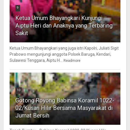
9
Ketua Umum Bhayangkari Kunjungi
Aiptu Heri dan Anaknya yang Terbaring
Sakit
Ketua Umum Bhayangkari yang juga istri Kapolri, Juliati Sigit
Prabowo mengunjungi anggota Polsek Baruga, Kendari,
Sulawesi Tenggara, Aiptu H...
Readmore
10
Gotong Royong Babinsa Koramil 1022-
02/Kusan Hilir Bersama Masyarakat di
Jumat Bersih