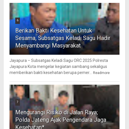
6
Berikan Bakti Kesehatan Untuk
Sesama, Subsatgas Keladi Sagu Hadir
Menyambangi Masyarakat
Jayapura – Subsatgas Keladi Sagu ORC 2025 Polresta
Jayapura Kota mengelar kegiatan sambang sekaligus
memberikan bakti kesehatan berupa pemer...
Readmore
7
Mengurangi Risiko di Jalan Raya;
Polda Jateng Ajak Pengendara Jaga
Kesehatan*