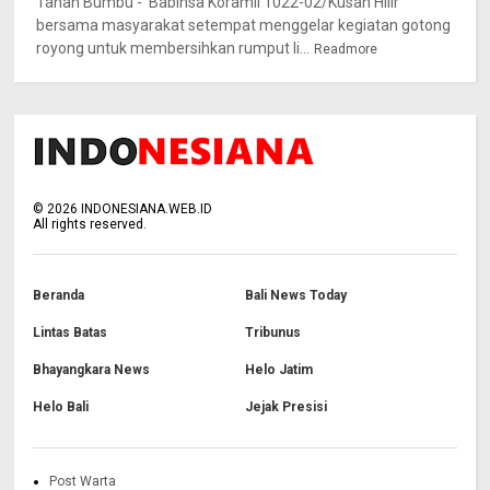
Tanah Bumbu - Babinsa Koramil 1022-02/Kusan Hilir
bersama masyarakat setempat menggelar kegiatan gotong
royong untuk membersihkan rumput li...
Readmore
©
2026
INDONESIANA.WEB.ID
All rights reserved.
Beranda
Bali News Today
Lintas Batas
Tribunus
Bhayangkara News
Helo Jatim
Helo Bali
Jejak Presisi
Post Warta