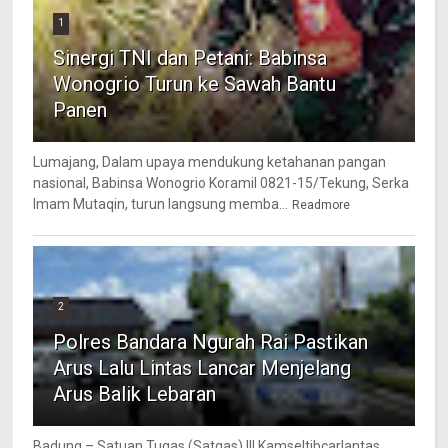
1
Sinergi TNI dan Petani: Babinsa
Wonogrio Turun ke Sawah Bantu
Panen
Lumajang, Dalam upaya mendukung ketahanan pangan
nasional, Babinsa Wonogrio Koramil 0821-15/Tekung, Serka
Imam Mutaqin, turun langsung memba...
Readmore
2
Polres Bandara Ngurah Rai Pastikan
Arus Lalu Lintas Lancar Menjelang
Arus Balik Lebaran
Badung – Satuan Tugas (Satgas) III Kamseltibcarlantas