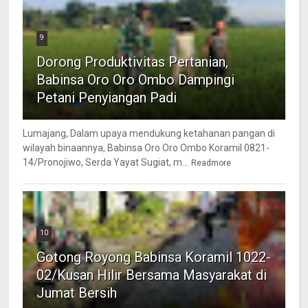
9
Dorong Produktivitas Pertanian,
Babinsa Oro Oro Ombo Dampingi
Petani Penyiangan Padi
Lumajang, Dalam upaya mendukung ketahanan pangan di
wilayah binaannya, Babinsa Oro Oro Ombo Koramil 0821-
14/Pronojiwo, Serda Yayat Sugiat, m...
Readmore
10
Gotong Royong Babinsa Koramil 1022-
02/Kusan Hilir Bersama Masyarakat di
Jumat Bersih