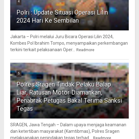
4
Polri : Update Situasi Operasi Lilin
2024 Hari Ke Sembilan
Jakarta – Polri melalui Juru Bicara Operasi Lilin 2024,
Kombes Pol Ibrahim Tompo, menyampaikan perkembangan
terkini terkait pelaksanaan Oper...
Readmore
5
Polres Sragen Tindak Pelaku Balap
Liar, Ratusan Motor Diamankan,
Penabrak Petugas Bakal Terima Sanksi
Tegas
SRAGEN, Jawa Tengah – Dalam upaya menjaga keamanan
dan ketertiban masyarakat (Kamtibmas), Polres Sragen
melaksanakan penindakan tegas terhad...
Readmore