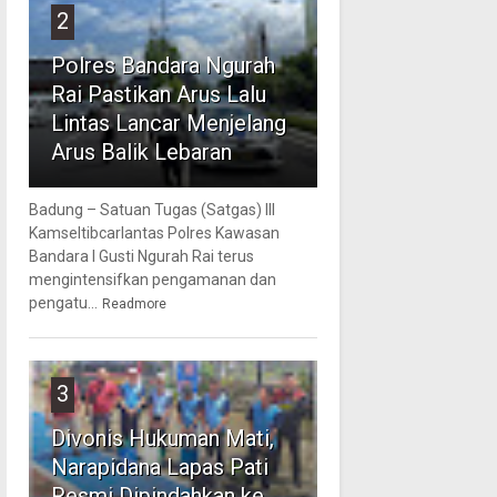
2
Polres Bandara Ngurah
Rai Pastikan Arus Lalu
Lintas Lancar Menjelang
Arus Balik Lebaran
Badung – Satuan Tugas (Satgas) III
Kamseltibcarlantas Polres Kawasan
Bandara I Gusti Ngurah Rai terus
mengintensifkan pengamanan dan
pengatu...
Readmore
3
Divonis Hukuman Mati,
Narapidana Lapas Pati
Resmi Dipindahkan ke