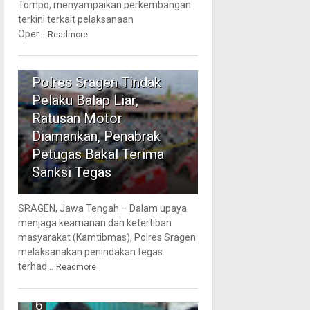
Tompo, menyampaikan perkembangan
terkini terkait pelaksanaan
Oper...
Readmore
5
Polres Sragen Tindak
Pelaku Balap Liar,
Ratusan Motor
Diamankan, Penabrak
Petugas Bakal Terima
Sanksi Tegas
SRAGEN, Jawa Tengah – Dalam upaya
menjaga keamanan dan ketertiban
masyarakat (Kamtibmas), Polres Sragen
melaksanakan penindakan tegas
terhad...
Readmore
6