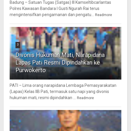
Badung – Satuan Tugas (Satgas) III Kamseltibcarlantas
Polres Kawasan Bandara I Gusti Ngurah Rai terus
mengintensifkan pengamanan dan pengatu...
Readmore
3
Divonis Hukuman Mati, Narapidana
Lapas Pati Resmi Dipindahkan ke
Purwokerto
PATI – Lima orang narapidana Lembaga Pemasyarakatan
(Lapas) Kelas IIB Pati, termasuk satu napi yang divonis
hukuman mati, resmi dipindahkan ...
Readmore