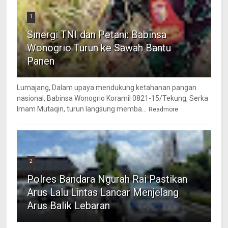
1
Sinergi TNI dan Petani: Babinsa
Wonogrio Turun ke Sawah Bantu
Panen
Lumajang, Dalam upaya mendukung ketahanan pangan
nasional, Babinsa Wonogrio Koramil 0821-15/Tekung, Serka
Imam Mutaqin, turun langsung memba...
Readmore
2
Polres Bandara Ngurah Rai Pastikan
Arus Lalu Lintas Lancar Menjelang
Arus Balik Lebaran