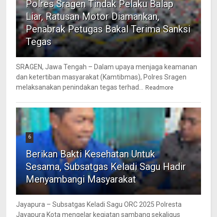
Polres Sragen Tindak Pelaku Balap
Liar, Ratusan Motor Diamankan,
Penabrak Petugas Bakal Terima Sanksi
Tegas
SRAGEN, Jawa Tengah – Dalam upaya menjaga keamanan
dan ketertiban masyarakat (Kamtibmas), Polres Sragen
melaksanakan penindakan tegas terhad...
Readmore
6
Berikan Bakti Kesehatan Untuk
Sesama, Subsatgas Keladi Sagu Hadir
Menyambangi Masyarakat
Jayapura – Subsatgas Keladi Sagu ORC 2025 Polresta
Jayapura Kota mengelar kegiatan sambang sekaligus