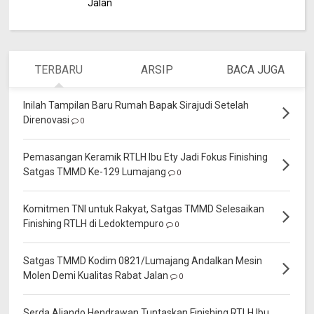
Jalan
TERBARU
ARSIP
BACA JUGA
Inilah Tampilan Baru Rumah Bapak Sirajudi Setelah
Direnovasi
0
Pemasangan Keramik RTLH Ibu Ety Jadi Fokus Finishing
Satgas TMMD Ke-129 Lumajang
0
Komitmen TNI untuk Rakyat, Satgas TMMD Selesaikan
Finishing RTLH di Ledoktempuro
0
Satgas TMMD Kodim 0821/Lumajang Andalkan Mesin
Molen Demi Kualitas Rabat Jalan
0
Serda Aliando Hendrawan Tuntaskan Finishing RTLH Ibu