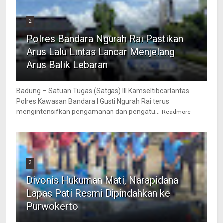
2
Polres Bandara Ngurah Rai Pastikan
Arus Lalu Lintas Lancar Menjelang
Arus Balik Lebaran
Badung – Satuan Tugas (Satgas) III Kamseltibcarlantas
Polres Kawasan Bandara I Gusti Ngurah Rai terus
mengintensifkan pengamanan dan pengatu...
Readmore
3
Divonis Hukuman Mati, Narapidana
Lapas Pati Resmi Dipindahkan ke
Purwokerto