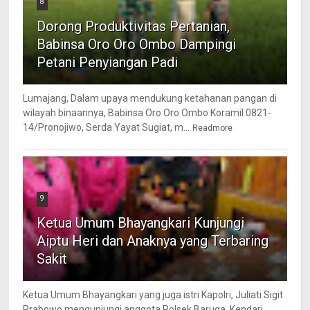
8
Dorong Produktivitas Pertanian,
Babinsa Oro Oro Ombo Dampingi
Petani Penyiangan Padi
Lumajang, Dalam upaya mendukung ketahanan pangan di
wilayah binaannya, Babinsa Oro Oro Ombo Koramil 0821-
14/Pronojiwo, Serda Yayat Sugiat, m...
Readmore
9
Ketua Umum Bhayangkari Kunjungi
Aiptu Heri dan Anaknya yang Terbaring
Sakit
Ketua Umum Bhayangkari yang juga istri Kapolri, Juliati Sigit
Prabowo mengunjungi anggota Polsek Baruga, Kendari,