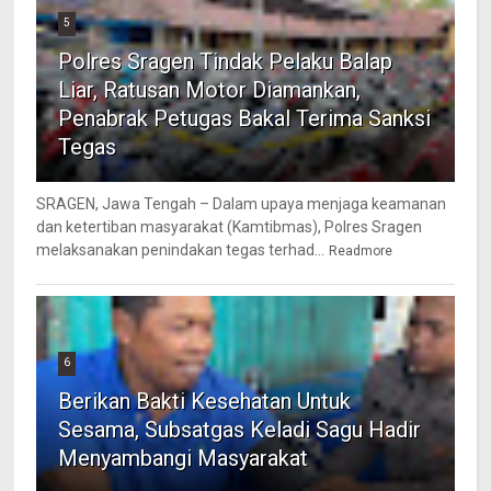
5
Polres Sragen Tindak Pelaku Balap
Liar, Ratusan Motor Diamankan,
Penabrak Petugas Bakal Terima Sanksi
Tegas
SRAGEN, Jawa Tengah – Dalam upaya menjaga keamanan
dan ketertiban masyarakat (Kamtibmas), Polres Sragen
melaksanakan penindakan tegas terhad...
Readmore
6
Berikan Bakti Kesehatan Untuk
Sesama, Subsatgas Keladi Sagu Hadir
Menyambangi Masyarakat