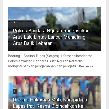
2
Polres Bandara Ngurah Rai Pastikan
Arus Lalu Lintas Lancar Menjelang
Arus Balik Lebaran
Badung – Satuan Tugas (Satgas) III Kamseltibcarlantas
Polres Kawasan Bandara I Gusti Ngurah Rai terus
mengintensifkan pengamanan dan pengatu...
Readmore
3
Divonis Hukuman Mati, Narapidana
Lapas Pati Resmi Dipindahkan ke