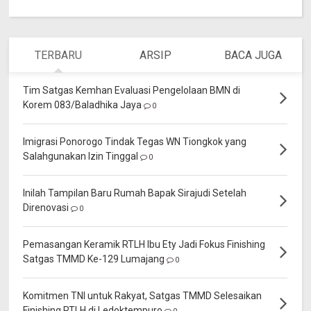
TERBARU
ARSIP
BACA JUGA
Tim Satgas Kemhan Evaluasi Pengelolaan BMN di
Korem 083/Baladhika Jaya
0
Imigrasi Ponorogo Tindak Tegas WN Tiongkok yang
Salahgunakan Izin Tinggal
0
Inilah Tampilan Baru Rumah Bapak Sirajudi Setelah
Direnovasi
0
Pemasangan Keramik RTLH Ibu Ety Jadi Fokus Finishing
Satgas TMMD Ke-129 Lumajang
0
Komitmen TNI untuk Rakyat, Satgas TMMD Selesaikan
Finishing RTLH di Ledoktempuro