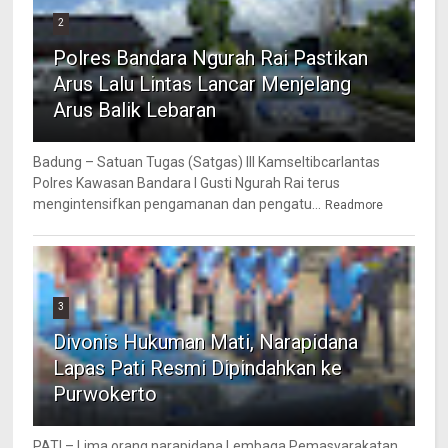
2
Polres Bandara Ngurah Rai Pastikan
Arus Lalu Lintas Lancar Menjelang
Arus Balik Lebaran
Badung – Satuan Tugas (Satgas) III Kamseltibcarlantas
Polres Kawasan Bandara I Gusti Ngurah Rai terus
mengintensifkan pengamanan dan pengatu...
Readmore
3
Divonis Hukuman Mati, Narapidana
Lapas Pati Resmi Dipindahkan ke
Purwokerto
PATI – Lima orang narapidana Lembaga Pemasyarakatan