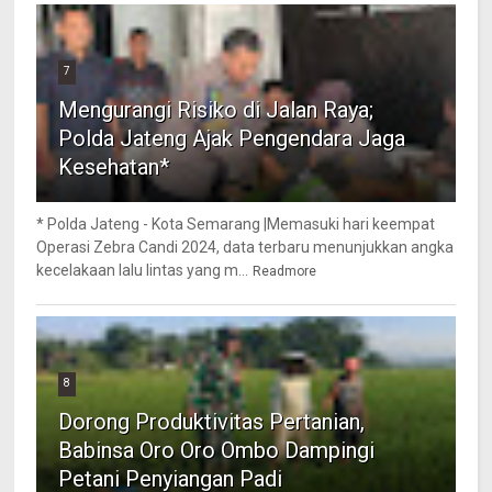
7
Mengurangi Risiko di Jalan Raya;
Polda Jateng Ajak Pengendara Jaga
Kesehatan*
* Polda Jateng - Kota Semarang |Memasuki hari keempat
Operasi Zebra Candi 2024, data terbaru menunjukkan angka
kecelakaan lalu lintas yang m...
Readmore
8
Dorong Produktivitas Pertanian,
Babinsa Oro Oro Ombo Dampingi
Petani Penyiangan Padi