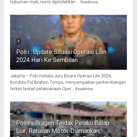
hukuman mati, resmi dipindahkan ...
Readmore
4
Polri : Update Situasi Operasi Lilin
2024 Hari Ke Sembilan
Jakarta – Polri melalui Juru Bicara Operasi Lilin 2024,
Kombes Pol Ibrahim Tompo, menyampaikan perkembangan
terkini terkait pelaksanaan Oper...
Readmore
5
Polres Sragen Tindak Pelaku Balap
Liar, Ratusan Motor Diamankan,