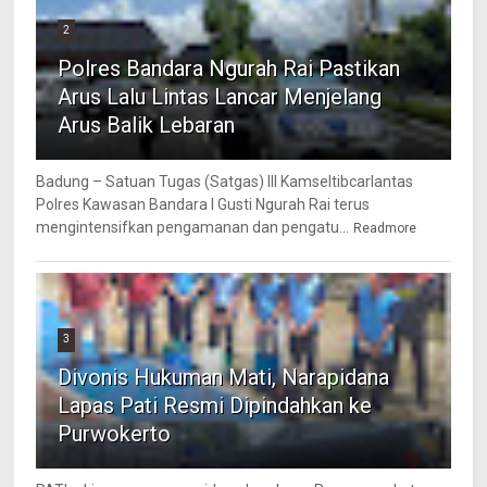
2
Polres Bandara Ngurah Rai Pastikan
Arus Lalu Lintas Lancar Menjelang
Arus Balik Lebaran
Badung – Satuan Tugas (Satgas) III Kamseltibcarlantas
Polres Kawasan Bandara I Gusti Ngurah Rai terus
mengintensifkan pengamanan dan pengatu...
Readmore
3
Divonis Hukuman Mati, Narapidana
Lapas Pati Resmi Dipindahkan ke
Purwokerto