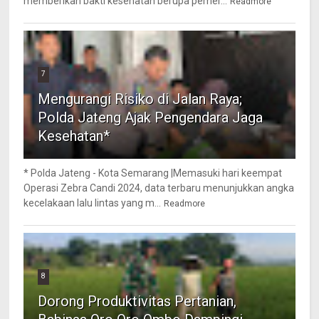
memberikan bakti kesehatan berupa pemer...
Readmore
7
Mengurangi Risiko di Jalan Raya;
Polda Jateng Ajak Pengendara Jaga
Kesehatan*
* Polda Jateng - Kota Semarang |Memasuki hari keempat
Operasi Zebra Candi 2024, data terbaru menunjukkan angka
kecelakaan lalu lintas yang m...
Readmore
8
Dorong Produktivitas Pertanian,