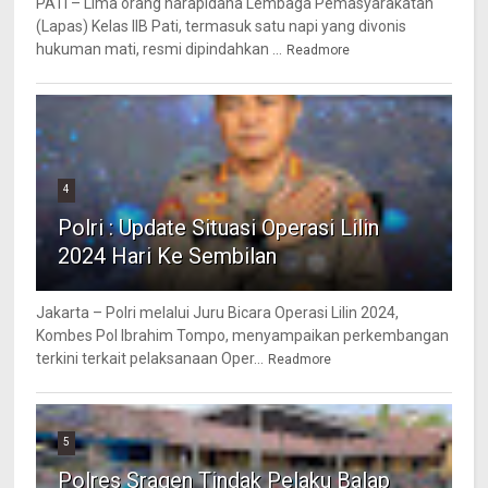
PATI – Lima orang narapidana Lembaga Pemasyarakatan
(Lapas) Kelas IIB Pati, termasuk satu napi yang divonis
hukuman mati, resmi dipindahkan ...
Readmore
4
Polri : Update Situasi Operasi Lilin
2024 Hari Ke Sembilan
Jakarta – Polri melalui Juru Bicara Operasi Lilin 2024,
Kombes Pol Ibrahim Tompo, menyampaikan perkembangan
terkini terkait pelaksanaan Oper...
Readmore
5
Polres Sragen Tindak Pelaku Balap