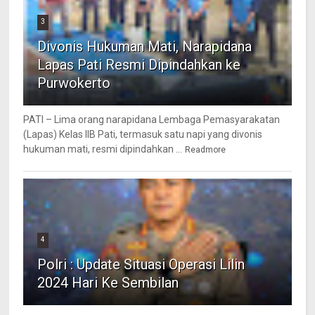
3
Divonis Hukuman Mati, Narapidana
Lapas Pati Resmi Dipindahkan ke
Purwokerto
PATI – Lima orang narapidana Lembaga Pemasyarakatan
(Lapas) Kelas IIB Pati, termasuk satu napi yang divonis
hukuman mati, resmi dipindahkan ...
Readmore
4
Polri : Update Situasi Operasi Lilin
2024 Hari Ke Sembilan