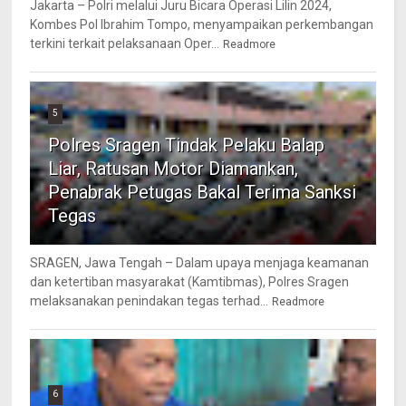
Jakarta – Polri melalui Juru Bicara Operasi Lilin 2024,
Kombes Pol Ibrahim Tompo, menyampaikan perkembangan
terkini terkait pelaksanaan Oper...
Readmore
5
Polres Sragen Tindak Pelaku Balap
Liar, Ratusan Motor Diamankan,
Penabrak Petugas Bakal Terima Sanksi
Tegas
SRAGEN, Jawa Tengah – Dalam upaya menjaga keamanan
dan ketertiban masyarakat (Kamtibmas), Polres Sragen
melaksanakan penindakan tegas terhad...
Readmore
6