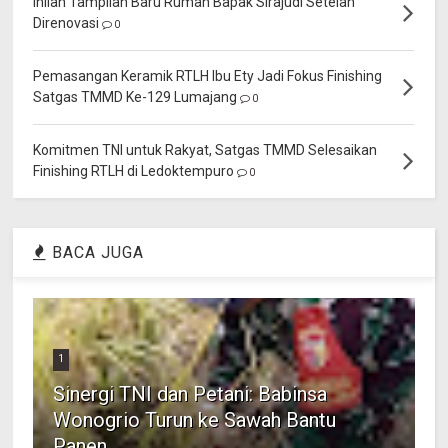
Inilah Tampilan Baru Rumah Bapak Sirajudi Setelah
Direnovasi
0
Pemasangan Keramik RTLH Ibu Ety Jadi Fokus Finishing
Satgas TMMD Ke-129 Lumajang
0
Komitmen TNI untuk Rakyat, Satgas TMMD Selesaikan
Finishing RTLH di Ledoktempuro
0
BACA JUGA
1
Sinergi TNI dan Petani: Babinsa
Wonogrio Turun ke Sawah Bantu
Panen