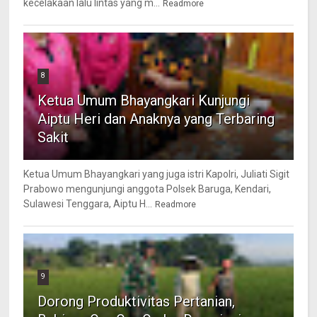
kecelakaan lalu lintas yang m...
Readmore
8
Ketua Umum Bhayangkari Kunjungi
Aiptu Heri dan Anaknya yang Terbaring
Sakit
Ketua Umum Bhayangkari yang juga istri Kapolri, Juliati Sigit
Prabowo mengunjungi anggota Polsek Baruga, Kendari,
Sulawesi Tenggara, Aiptu H...
Readmore
9
Dorong Produktivitas Pertanian,