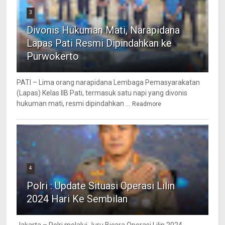
3
Divonis Hukuman Mati, Narapidana
Lapas Pati Resmi Dipindahkan ke
Purwokerto
PATI – Lima orang narapidana Lembaga Pemasyarakatan
(Lapas) Kelas IIB Pati, termasuk satu napi yang divonis
hukuman mati, resmi dipindahkan ...
Readmore
4
Polri : Update Situasi Operasi Lilin
2024 Hari Ke Sembilan