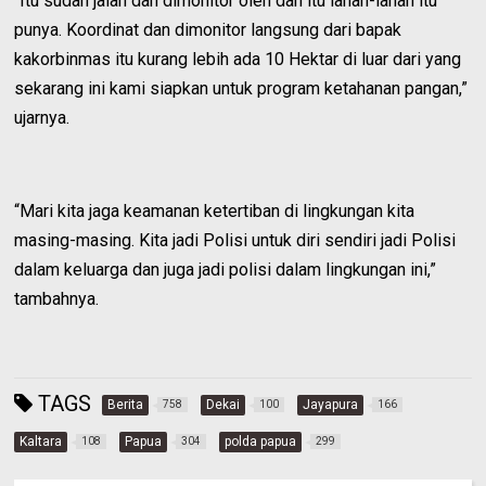
“Itu sudah jalan dan dimonitor oleh dan itu lahan-lahan itu
punya. Koordinat dan dimonitor langsung dari bapak
kakorbinmas itu kurang lebih ada 10 Hektar di luar dari yang
sekarang ini kami siapkan untuk program ketahanan pangan,”
ujarnya.
“Mari kita jaga keamanan ketertiban di lingkungan kita
masing-masing. Kita jadi Polisi untuk diri sendiri jadi Polisi
dalam keluarga dan juga jadi polisi dalam lingkungan ini,”
tambahnya.
TAGS
Berita
Dekai
Jayapura
758
100
166
Kaltara
Papua
polda papua
108
304
299