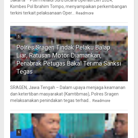
Jakarta – Polri melalui Juru Bicara Operasi Lilin 2024,
Kombes Pol Ibrahim Tompo, menyampaikan perkembangan
terkini terkait pelaksanaan Oper...
Readmore
5
Polres Sragen Tindak Pelaku Balap
Liar, Ratusan Motor Diamankan,
Penabrak Petugas Bakal Terima Sanksi
Tegas
SRAGEN, Jawa Tengah – Dalam upaya menjaga keamanan
dan ketertiban masyarakat (Kamtibmas), Polres Sragen
melaksanakan penindakan tegas terhad...
Readmore
6