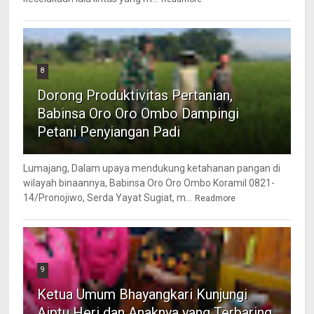
8
Dorong Produktivitas Pertanian,
Babinsa Oro Oro Ombo Dampingi
Petani Penyiangan Padi
Lumajang, Dalam upaya mendukung ketahanan pangan di
wilayah binaannya, Babinsa Oro Oro Ombo Koramil 0821-
14/Pronojiwo, Serda Yayat Sugiat, m...
Readmore
9
Ketua Umum Bhayangkari Kunjungi
Aiptu Heri dan Anaknya yang Terbaring