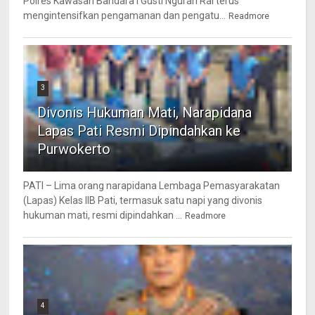
Polres Kawasan Bandara I Gusti Ngurah Rai terus
mengintensifkan pengamanan dan pengatu...
Readmore
3
Divonis Hukuman Mati, Narapidana
Lapas Pati Resmi Dipindahkan ke
Purwokerto
PATI – Lima orang narapidana Lembaga Pemasyarakatan
(Lapas) Kelas IIB Pati, termasuk satu napi yang divonis
hukuman mati, resmi dipindahkan ...
Readmore
4