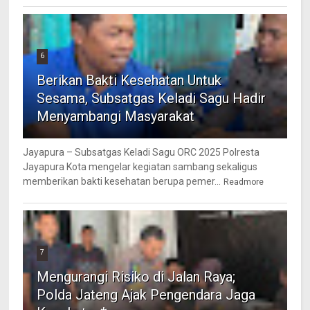
6
Berikan Bakti Kesehatan Untuk
Sesama, Subsatgas Keladi Sagu Hadir
Menyambangi Masyarakat
Jayapura – Subsatgas Keladi Sagu ORC 2025 Polresta
Jayapura Kota mengelar kegiatan sambang sekaligus
memberikan bakti kesehatan berupa pemer...
Readmore
7
Mengurangi Risiko di Jalan Raya;
Polda Jateng Ajak Pengendara Jaga