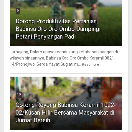
9
Dorong Produktivitas Pertanian,
Babinsa Oro Oro Ombo Dampingi
Petani Penyiangan Padi
Lumajang, Dalam upaya mendukung ketahanan pangan di
wilayah binaannya, Babinsa Oro Oro Ombo Koramil 0821-
14/Pronojiwo, Serda Yayat Sugiat, m...
Readmore
10
Gotong Royong Babinsa Koramil 1022-
02/Kusan Hilir Bersama Masyarakat di
Jumat Bersih