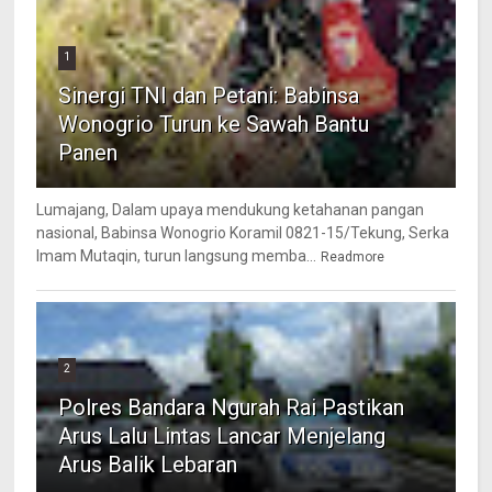
1
Sinergi TNI dan Petani: Babinsa
Wonogrio Turun ke Sawah Bantu
Panen
Lumajang, Dalam upaya mendukung ketahanan pangan
nasional, Babinsa Wonogrio Koramil 0821-15/Tekung, Serka
Imam Mutaqin, turun langsung memba...
Readmore
2
Polres Bandara Ngurah Rai Pastikan
Arus Lalu Lintas Lancar Menjelang
Arus Balik Lebaran