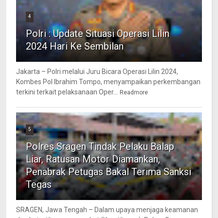
4
Polri : Update Situasi Operasi Lilin
2024 Hari Ke Sembilan
Jakarta – Polri melalui Juru Bicara Operasi Lilin 2024,
Kombes Pol Ibrahim Tompo, menyampaikan perkembangan
terkini terkait pelaksanaan Oper...
Readmore
5
Polres Sragen Tindak Pelaku Balap
Liar, Ratusan Motor Diamankan,
Penabrak Petugas Bakal Terima Sanksi
Tegas
SRAGEN, Jawa Tengah – Dalam upaya menjaga keamanan