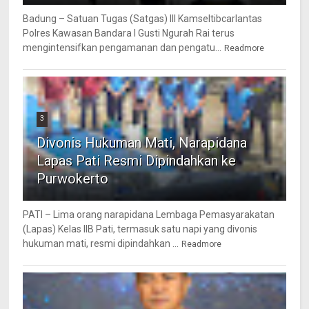
Badung – Satuan Tugas (Satgas) III Kamseltibcarlantas
Polres Kawasan Bandara I Gusti Ngurah Rai terus
mengintensifkan pengamanan dan pengatu...
Readmore
3
Divonis Hukuman Mati, Narapidana
Lapas Pati Resmi Dipindahkan ke
Purwokerto
PATI – Lima orang narapidana Lembaga Pemasyarakatan
(Lapas) Kelas IIB Pati, termasuk satu napi yang divonis
hukuman mati, resmi dipindahkan ...
Readmore