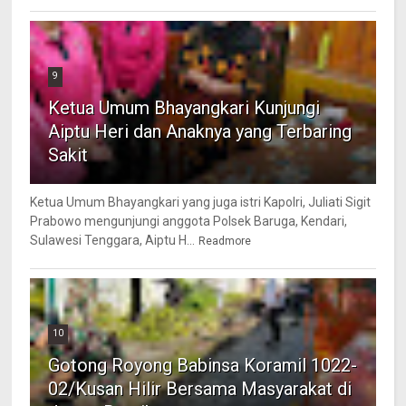
9
Ketua Umum Bhayangkari Kunjungi
Aiptu Heri dan Anaknya yang Terbaring
Sakit
Ketua Umum Bhayangkari yang juga istri Kapolri, Juliati Sigit
Prabowo mengunjungi anggota Polsek Baruga, Kendari,
Sulawesi Tenggara, Aiptu H...
Readmore
10
Gotong Royong Babinsa Koramil 1022-
02/Kusan Hilir Bersama Masyarakat di