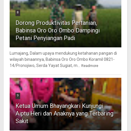
8
Dorong Produktivitas Pertanian,
Babinsa Oro Oro Ombo Dampingi
Petani Penyiangan Padi
Lumajang, Dalam upaya mendukung ketahanan pangan di
wilayah binaannya, Babinsa Oro Oro Ombo Koramil 0821-
14/Pronojiwo, Serda Yayat Sugiat, m...
Readmore
9
Ketua Umum Bhayangkari Kunjungi
Aiptu Heri dan Anaknya yang Terbaring
Sakit