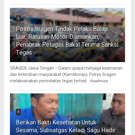
5
Polres Sragen Tindak Pelaku Balap
Liar, Ratusan Motor Diamankan,
Penabrak Petugas Bakal Terima Sanksi
Tegas
SRAGEN, Jawa Tengah – Dalam upaya menjaga keamanan
dan ketertiban masyarakat (Kamtibmas), Polres Sragen
melaksanakan penindakan tegas terhad...
Readmore
6
Berikan Bakti Kesehatan Untuk
Sesama, Subsatgas Keladi Sagu Hadir