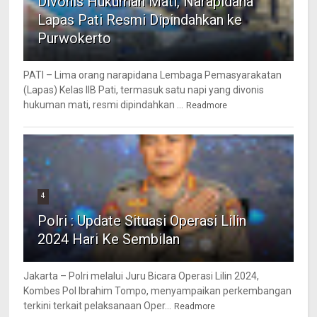
Divonis Hukuman Mati, Narapidana
Lapas Pati Resmi Dipindahkan ke
Purwokerto
PATI – Lima orang narapidana Lembaga Pemasyarakatan
(Lapas) Kelas IIB Pati, termasuk satu napi yang divonis
hukuman mati, resmi dipindahkan ...
Readmore
4
Polri : Update Situasi Operasi Lilin
2024 Hari Ke Sembilan
Jakarta – Polri melalui Juru Bicara Operasi Lilin 2024,
Kombes Pol Ibrahim Tompo, menyampaikan perkembangan
terkini terkait pelaksanaan Oper...
Readmore