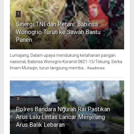
1
Sinergi TNI dan Petani: Babinsa
Wonogrio Turun ke Sawah Bantu
Panen
Lumajang, Dalam upaya mendukung ketahanan pangan
nasional, Babinsa Wonogrio Koramil 0821-15/Tekung, Serka
Imam Mutaqin, turun langsung memba...
Readmore
2
Polres Bandara Ngurah Rai Pastikan
Arus Lalu Lintas Lancar Menjelang
Arus Balik Lebaran