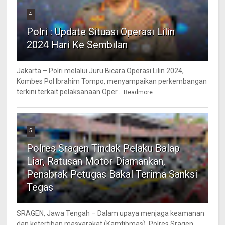
4
Polri : Update Situasi Operasi Lilin
2024 Hari Ke Sembilan
Jakarta – Polri melalui Juru Bicara Operasi Lilin 2024,
Kombes Pol Ibrahim Tompo, menyampaikan perkembangan
terkini terkait pelaksanaan Oper...
Readmore
5
Polres Sragen Tindak Pelaku Balap
Liar, Ratusan Motor Diamankan,
Penabrak Petugas Bakal Terima Sanksi
Tegas
SRAGEN, Jawa Tengah – Dalam upaya menjaga keamanan
dan ketertiban masyarakat (Kamtibmas), Polres Sragen