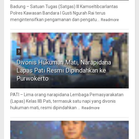
Badung – Satuan Tugas (Satgas) III Kamseltibcarlantas
Polres Kawasan Bandara I Gusti Ngurah Rai terus
mengintensifkan pengamanan dan pengatu...
Readmore
3
Divonis Hukuman Mati, Narapidana
Lapas Pati Resmi Dipindahkan ke
Purwokerto
PATI – Lima orang narapidana Lembaga Pemasyarakatan
(Lapas) Kelas IIB Pati, termasuk satu napi yang divonis
hukuman mati, resmi dipindahkan ...
Readmore