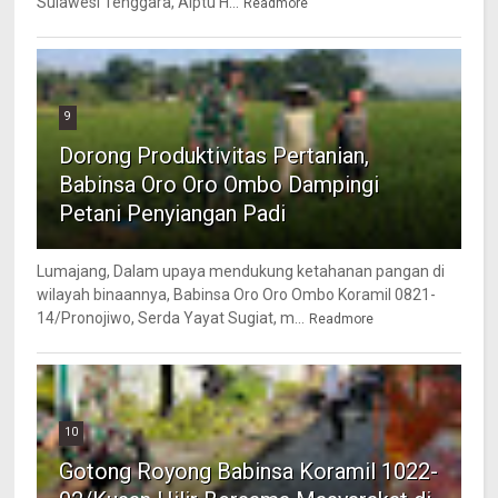
Sulawesi Tenggara, Aiptu H...
Readmore
9
Dorong Produktivitas Pertanian,
Babinsa Oro Oro Ombo Dampingi
Petani Penyiangan Padi
Lumajang, Dalam upaya mendukung ketahanan pangan di
wilayah binaannya, Babinsa Oro Oro Ombo Koramil 0821-
14/Pronojiwo, Serda Yayat Sugiat, m...
Readmore
10
Gotong Royong Babinsa Koramil 1022-