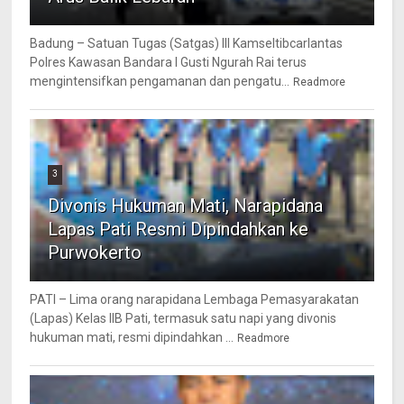
Badung – Satuan Tugas (Satgas) III Kamseltibcarlantas
Polres Kawasan Bandara I Gusti Ngurah Rai terus
mengintensifkan pengamanan dan pengatu...
Readmore
3
Divonis Hukuman Mati, Narapidana
Lapas Pati Resmi Dipindahkan ke
Purwokerto
PATI – Lima orang narapidana Lembaga Pemasyarakatan
(Lapas) Kelas IIB Pati, termasuk satu napi yang divonis
hukuman mati, resmi dipindahkan ...
Readmore