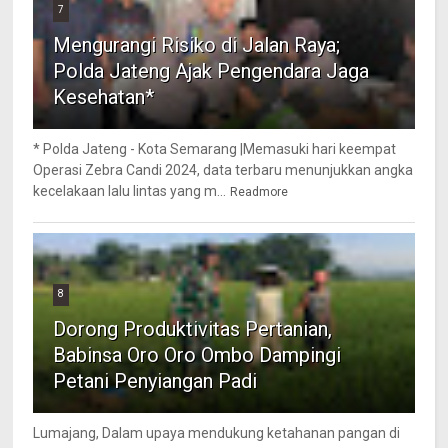
7
Mengurangi Risiko di Jalan Raya;
Polda Jateng Ajak Pengendara Jaga
Kesehatan*
* Polda Jateng - Kota Semarang |Memasuki hari keempat
Operasi Zebra Candi 2024, data terbaru menunjukkan angka
kecelakaan lalu lintas yang m...
Readmore
8
Dorong Produktivitas Pertanian,
Babinsa Oro Oro Ombo Dampingi
Petani Penyiangan Padi
Lumajang, Dalam upaya mendukung ketahanan pangan di