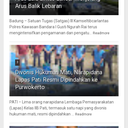
Arus Balik Lebaran
Badung – Satuan Tugas (Satgas) III Kamseltibcarlantas
Polres Kawasan Bandara I Gusti Ngurah Rai terus
mengintensifkan pengamanan dan pengatu...
Readmore
3
Divonis Hukuman Mati, Narapidana
Lapas Pati Resmi Dipindahkan ke
Purwokerto
PATI – Lima orang narapidana Lembaga Pemasyarakatan
(Lapas) Kelas IIB Pati, termasuk satu napi yang divonis
hukuman mati, resmi dipindahkan ...
Readmore