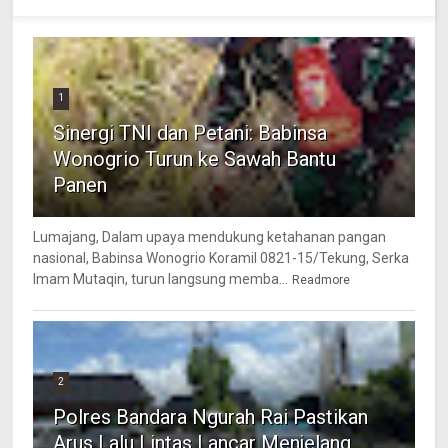
1
Sinergi TNI dan Petani: Babinsa
Wonogrio Turun ke Sawah Bantu
Panen
Lumajang, Dalam upaya mendukung ketahanan pangan
nasional, Babinsa Wonogrio Koramil 0821-15/Tekung, Serka
Imam Mutaqin, turun langsung memba...
Readmore
2
Polres Bandara Ngurah Rai Pastikan
Arus Lalu Lintas Lancar Menjelang