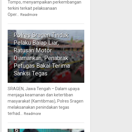
Tompo, menyampaikan perkembangan
terkini terkait pelaksanaan
Oper...
Readmore
5
Polres Sragen Tindak
Pelaku Balap Liar,
Ratusan Motor
Diamankan, Penabrak
Petugas Bakal Terima
Sanksi Tegas
SRAGEN, Jawa Tengah – Dalam upaya
menjaga keamanan dan ketertiban
masyarakat (Kamtibmas), Polres Sragen
melaksanakan penindakan tegas
terhad...
Readmore
6