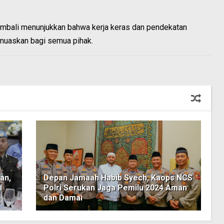
kembali menunjukkan bahwa kerja keras dan pendekatan
muaskan bagi semua pihak.
an,
Depan Jamaah Habib Syech, Kaops NCS
l
Polri Serukan Jaga Pemilu 2024 Aman
dan Damai