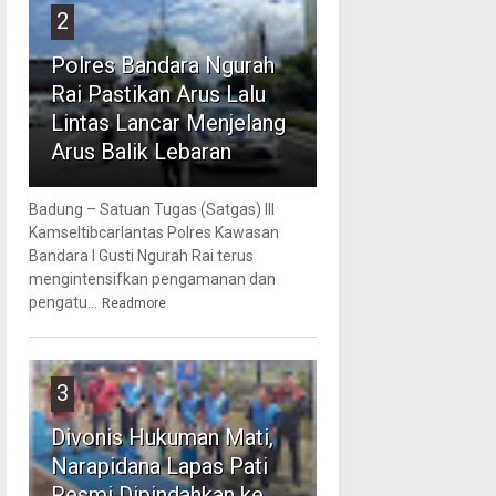
2
Polres Bandara Ngurah
Rai Pastikan Arus Lalu
Lintas Lancar Menjelang
Arus Balik Lebaran
Badung – Satuan Tugas (Satgas) III
Kamseltibcarlantas Polres Kawasan
Bandara I Gusti Ngurah Rai terus
mengintensifkan pengamanan dan
pengatu...
Readmore
3
Divonis Hukuman Mati,
Narapidana Lapas Pati
Resmi Dipindahkan ke