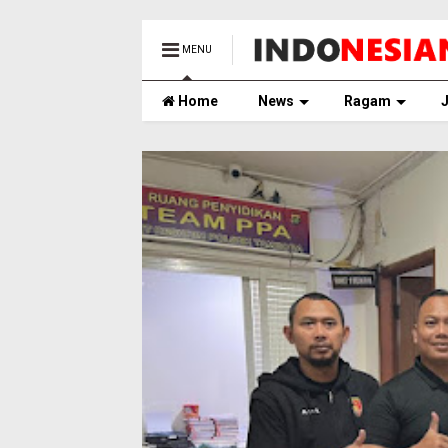
MENU
Home
News
Ragam
J