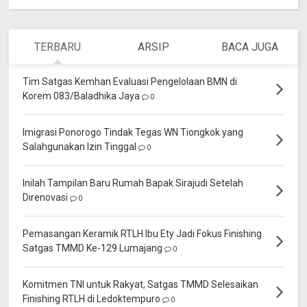
TERBARU
ARSIP
BACA JUGA
Tim Satgas Kemhan Evaluasi Pengelolaan BMN di
Korem 083/Baladhika Jaya
0
Imigrasi Ponorogo Tindak Tegas WN Tiongkok yang
Salahgunakan Izin Tinggal
0
Inilah Tampilan Baru Rumah Bapak Sirajudi Setelah
Direnovasi
0
Pemasangan Keramik RTLH Ibu Ety Jadi Fokus Finishing
Satgas TMMD Ke-129 Lumajang
0
Komitmen TNI untuk Rakyat, Satgas TMMD Selesaikan
Finishing RTLH di Ledoktempuro
0