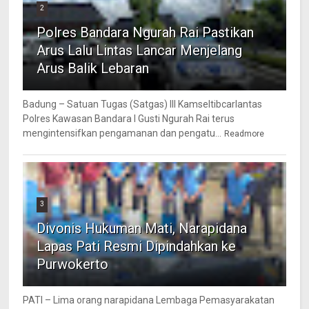
2
Polres Bandara Ngurah Rai Pastikan
Arus Lalu Lintas Lancar Menjelang
Arus Balik Lebaran
Badung – Satuan Tugas (Satgas) III Kamseltibcarlantas
Polres Kawasan Bandara I Gusti Ngurah Rai terus
mengintensifkan pengamanan dan pengatu...
Readmore
3
Divonis Hukuman Mati, Narapidana
Lapas Pati Resmi Dipindahkan ke
Purwokerto
PATI – Lima orang narapidana Lembaga Pemasyarakatan