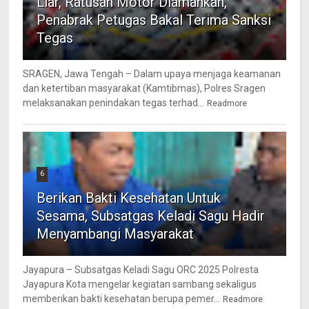
Liar, Ratusan Motor Diamankan,
Penabrak Petugas Bakal Terima Sanksi
Tegas
SRAGEN, Jawa Tengah – Dalam upaya menjaga keamanan
dan ketertiban masyarakat (Kamtibmas), Polres Sragen
melaksanakan penindakan tegas terhad...
Readmore
6
Berikan Bakti Kesehatan Untuk
Sesama, Subsatgas Keladi Sagu Hadir
Menyambangi Masyarakat
Jayapura – Subsatgas Keladi Sagu ORC 2025 Polresta
Jayapura Kota mengelar kegiatan sambang sekaligus
memberikan bakti kesehatan berupa pemer...
Readmore