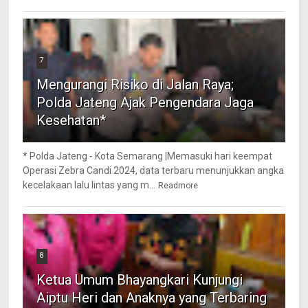
7
Mengurangi Risiko di Jalan Raya;
Polda Jateng Ajak Pengendara Jaga
Kesehatan*
* Polda Jateng - Kota Semarang |Memasuki hari keempat
Operasi Zebra Candi 2024, data terbaru menunjukkan angka
kecelakaan lalu lintas yang m...
Readmore
8
Ketua Umum Bhayangkari Kunjungi
Aiptu Heri dan Anaknya yang Terbaring