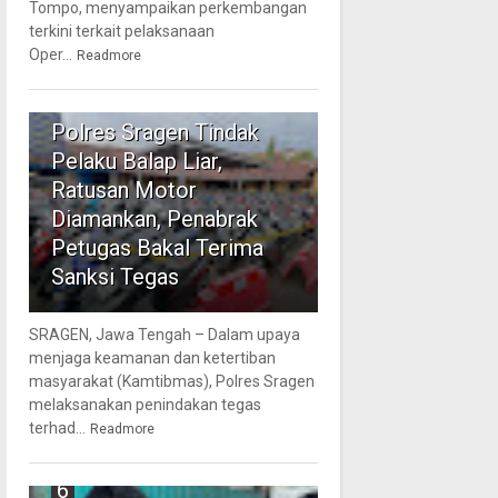
Tompo, menyampaikan perkembangan
terkini terkait pelaksanaan
Oper...
Readmore
5
Polres Sragen Tindak
Pelaku Balap Liar,
Ratusan Motor
Diamankan, Penabrak
Petugas Bakal Terima
Sanksi Tegas
SRAGEN, Jawa Tengah – Dalam upaya
menjaga keamanan dan ketertiban
masyarakat (Kamtibmas), Polres Sragen
melaksanakan penindakan tegas
terhad...
Readmore
6