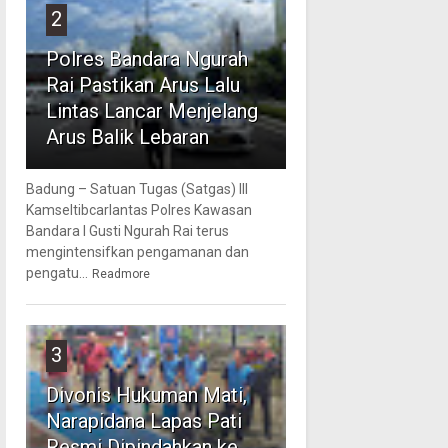
2
Polres Bandara Ngurah
Rai Pastikan Arus Lalu
Lintas Lancar Menjelang
Arus Balik Lebaran
Badung – Satuan Tugas (Satgas) III
Kamseltibcarlantas Polres Kawasan
Bandara I Gusti Ngurah Rai terus
mengintensifkan pengamanan dan
pengatu...
Readmore
3
Divonis Hukuman Mati,
Narapidana Lapas Pati
Resmi Dipindahkan ke