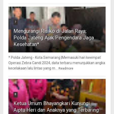
7
Mengurangi Risiko di Jalan Raya;
Polda Jateng Ajak Pengendara Jaga
Kesehatan*
* Polda Jateng - Kota Semarang |Memasuki hari keempat
Operasi Zebra Candi 2024, data terbaru menunjukkan angka
kecelakaan lalu lintas yang m...
Readmore
8
Ketua Umum Bhayangkari Kunjungi
Aiptu Heri dan Anaknya yang Terbaring