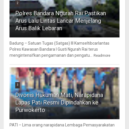
2
Polres Bandara Ngurah Rai Pastikan
Arus Lalu Lintas Lancar Menjelang
Arus Balik Lebaran
Badung – Satuan Tugas (Satgas) III Kamseltibcarlantas
Polres Kawasan Bandara I Gusti Ngurah Rai terus
mengintensifkan pengamanan dan pengatu...
Readmore
3
Divonis Hukuman Mati, Narapidana
Lapas Pati Resmi Dipindahkan ke
Purwokerto
PATI – Lima orang narapidana Lembaga Pemasyarakatan