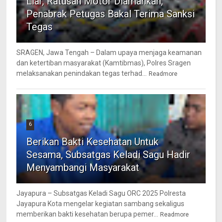
Liar, Ratusan Motor Diamankan,
Penabrak Petugas Bakal Terima Sanksi
Tegas
SRAGEN, Jawa Tengah – Dalam upaya menjaga keamanan
dan ketertiban masyarakat (Kamtibmas), Polres Sragen
melaksanakan penindakan tegas terhad...
Readmore
6
Berikan Bakti Kesehatan Untuk
Sesama, Subsatgas Keladi Sagu Hadir
Menyambangi Masyarakat
Jayapura – Subsatgas Keladi Sagu ORC 2025 Polresta
Jayapura Kota mengelar kegiatan sambang sekaligus
memberikan bakti kesehatan berupa pemer...
Readmore