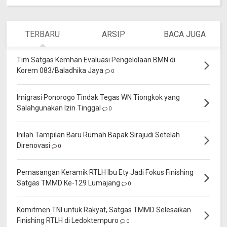
TERBARU
ARSIP
BACA JUGA
Tim Satgas Kemhan Evaluasi Pengelolaan BMN di
Korem 083/Baladhika Jaya
0
Imigrasi Ponorogo Tindak Tegas WN Tiongkok yang
Salahgunakan Izin Tinggal
0
Inilah Tampilan Baru Rumah Bapak Sirajudi Setelah
Direnovasi
0
Pemasangan Keramik RTLH Ibu Ety Jadi Fokus Finishing
Satgas TMMD Ke-129 Lumajang
0
Komitmen TNI untuk Rakyat, Satgas TMMD Selesaikan
Finishing RTLH di Ledoktempuro
0