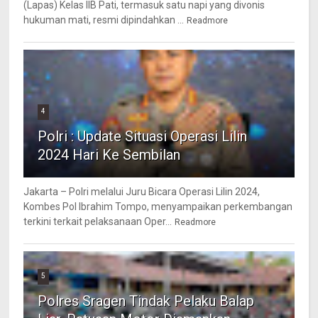
(Lapas) Kelas IIB Pati, termasuk satu napi yang divonis
hukuman mati, resmi dipindahkan ...
Readmore
4
Polri : Update Situasi Operasi Lilin
2024 Hari Ke Sembilan
Jakarta – Polri melalui Juru Bicara Operasi Lilin 2024,
Kombes Pol Ibrahim Tompo, menyampaikan perkembangan
terkini terkait pelaksanaan Oper...
Readmore
5
Polres Sragen Tindak Pelaku Balap