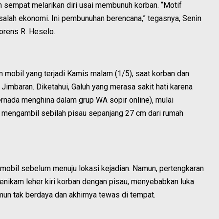
h sempat melarikan diri usai membunuh korban. “Motif
alah ekonomi. Ini pembunuhan berencana,” tegasnya, Senin
orens R. Heselo.
m mobil yang terjadi Kamis malam (1/5), saat korban dan
Jimbaran. Diketahui, Galuh yang merasa sakit hati karena
ernada menghina dalam grup WA sopir online), mulai
mengambil sebilah pisau sepanjang 27 cm dari rumah
obil sebelum menuju lokasi kejadian. Namun, pertengkaran
nikam leher kiri korban dengan pisau, menyebabkan luka
n tak berdaya dan akhirnya tewas di tempat.