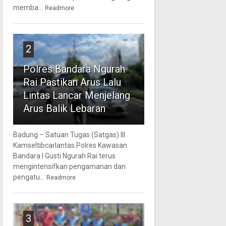
memba...
Readmore
2
Polres Bandara Ngurah
Rai Pastikan Arus Lalu
Lintas Lancar Menjelang
Arus Balik Lebaran
Badung – Satuan Tugas (Satgas) III
Kamseltibcarlantas Polres Kawasan
Bandara I Gusti Ngurah Rai terus
mengintensifkan pengamanan dan
pengatu...
Readmore
3