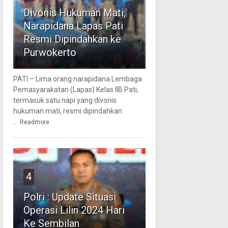
Divonis Hukuman Mati,
Narapidana Lapas Pati
Resmi Dipindahkan ke
Purwokerto
PATI – Lima orang narapidana Lembaga
Pemasyarakatan (Lapas) Kelas IIB Pati,
termasuk satu napi yang divonis
hukuman mati, resmi dipindahkan
...
Readmore
4
Polri : Update Situasi
Operasi Lilin 2024 Hari
Ke Sembilan