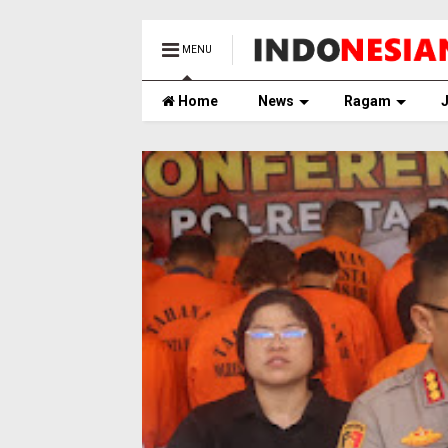
MENU
Home
News
Ragam
J