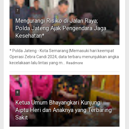
7
Mengurangi Risiko di Jalan Raya;
Polda Jateng Ajak Pengendara Jaga
Kesehatan*
* Polda Jateng - Kota Semarang |Memasuki hari keempat
Operasi Zebra Candi 2024, data terbaru menunjukkan angka
kecelakaan lalu lintas yang m...
Readmore
8
Ketua Umum Bhayangkari Kunjungi
Aiptu Heri dan Anaknya yang Terbaring
Sakit