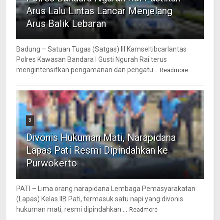
Arus Lalu Lintas Lancar Menjelang
Arus Balik Lebaran
Badung – Satuan Tugas (Satgas) III Kamseltibcarlantas
Polres Kawasan Bandara I Gusti Ngurah Rai terus
mengintensifkan pengamanan dan pengatu...
Readmore
3
Divonis Hukuman Mati, Narapidana
Lapas Pati Resmi Dipindahkan ke
Purwokerto
PATI – Lima orang narapidana Lembaga Pemasyarakatan
(Lapas) Kelas IIB Pati, termasuk satu napi yang divonis
hukuman mati, resmi dipindahkan ...
Readmore