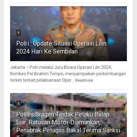
4
Polri : Update Situasi Operasi Lilin
2024 Hari Ke Sembilan
Jakarta – Polri melalui Juru Bicara Operasi Lilin 2024,
Kombes Pol Ibrahim Tompo, menyampaikan perkembangan
terkini terkait pelaksanaan Oper...
Readmore
5
Polres Sragen Tindak Pelaku Balap
Liar, Ratusan Motor Diamankan,
Penabrak Petugas Bakal Terima Sanksi