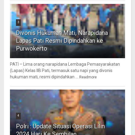
3
Divonis Hukuman Mati, Narapidana
Lapas Pati Resmi Dipindahkan ke
Purwokerto
PATI – Lima orang narapidana Lembaga Pemasyarakatan
(Lapas) Kelas IIB Pati, termasuk satu napi yang divonis
hukuman mati, resmi dipindahkan ...
Readmore
4
Polri : Update Situasi Operasi Lilin
2024 Hari Ke Sembilan