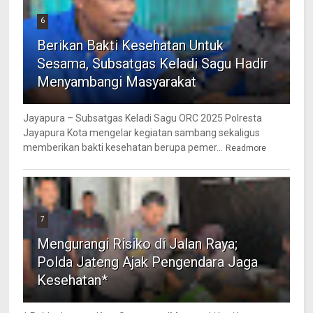
6
Berikan Bakti Kesehatan Untuk
Sesama, Subsatgas Keladi Sagu Hadir
Menyambangi Masyarakat
Jayapura – Subsatgas Keladi Sagu ORC 2025 Polresta
Jayapura Kota mengelar kegiatan sambang sekaligus
memberikan bakti kesehatan berupa pemer...
Readmore
7
Mengurangi Risiko di Jalan Raya;
Polda Jateng Ajak Pengendara Jaga
Kesehatan*