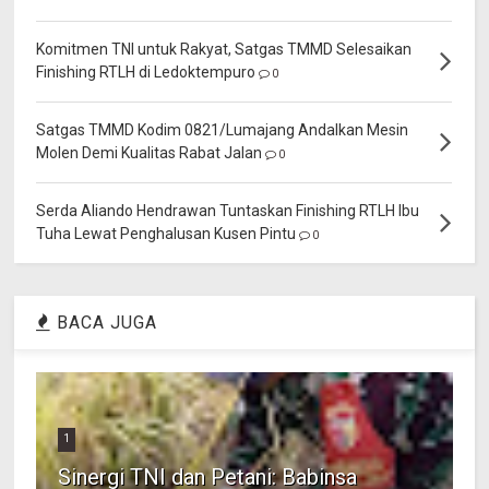
Komitmen TNI untuk Rakyat, Satgas TMMD Selesaikan
Finishing RTLH di Ledoktempuro
0
Satgas TMMD Kodim 0821/Lumajang Andalkan Mesin
Molen Demi Kualitas Rabat Jalan
0
Serda Aliando Hendrawan Tuntaskan Finishing RTLH Ibu
Tuha Lewat Penghalusan Kusen Pintu
0
BACA JUGA
1
Sinergi TNI dan Petani: Babinsa