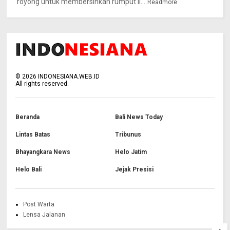
royong untuk membersihkan rumput li...
Readmore
©
2026
INDONESIANA.WEB.ID
All rights reserved.
Beranda
Bali News Today
Lintas Batas
Tribunus
Bhayangkara News
Helo Jatim
Helo Bali
Jejak Presisi
Post Warta
Lensa Jalanan