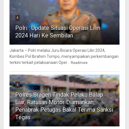
4
Polri : Update Situasi Operasi Lilin
2024 Hari Ke Sembilan
Jakarta – Polri melalui Juru Bicara Operasi Lilin 2024,
Kombes Pol Ibrahim Tompo, menyampaikan perkembangan
terkini terkait pelaksanaan Oper...
Readmore
5
Polres Sragen Tindak Pelaku Balap
Liar, Ratusan Motor Diamankan,
Penabrak Petugas Bakal Terima Sanksi
Tegas