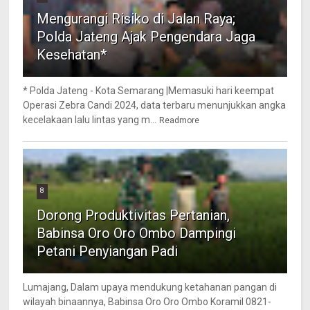
Mengurangi Risiko di Jalan Raya;
Polda Jateng Ajak Pengendara Jaga
Kesehatan*
* Polda Jateng - Kota Semarang |Memasuki hari keempat
Operasi Zebra Candi 2024, data terbaru menunjukkan angka
kecelakaan lalu lintas yang m...
Readmore
8
Dorong Produktivitas Pertanian,
Babinsa Oro Oro Ombo Dampingi
Petani Penyiangan Padi
Lumajang, Dalam upaya mendukung ketahanan pangan di
wilayah binaannya, Babinsa Oro Oro Ombo Koramil 0821-