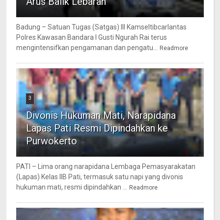
Arus Balik Lebaran
Badung – Satuan Tugas (Satgas) III Kamseltibcarlantas
Polres Kawasan Bandara I Gusti Ngurah Rai terus
mengintensifkan pengamanan dan pengatu...
Readmore
3
Divonis Hukuman Mati, Narapidana
Lapas Pati Resmi Dipindahkan ke
Purwokerto
PATI – Lima orang narapidana Lembaga Pemasyarakatan
(Lapas) Kelas IIB Pati, termasuk satu napi yang divonis
hukuman mati, resmi dipindahkan ...
Readmore