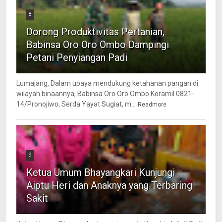
8
Dorong Produktivitas Pertanian,
Babinsa Oro Oro Ombo Dampingi
Petani Penyiangan Padi
Lumajang, Dalam upaya mendukung ketahanan pangan di
wilayah binaannya, Babinsa Oro Oro Ombo Koramil 0821-
14/Pronojiwo, Serda Yayat Sugiat, m...
Readmore
9
Ketua Umum Bhayangkari Kunjungi
Aiptu Heri dan Anaknya yang Terbaring
Sakit