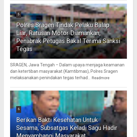
5
Polres Sragen Tindak Pelaku Balap
Liar, Ratusan Motor Diamankan,
Penabrak Petugas Bakal Terima Sanksi
Tegas
SRAGEN, Jawa Tengah – Dalam upaya menjaga keamanan
dan ketertiban masyarakat (Kamtibmas), Polres Sragen
melaksanakan penindakan tegas terhad...
Readmore
6
Berikan Bakti Kesehatan Untuk
Sesama, Subsatgas Keladi Sagu Hadir
Menyambangi Masyarakat