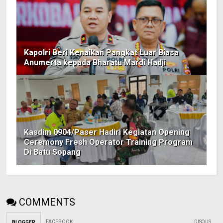
Kapolri Beri Kenaikan Pangkat Luar Biasa
Anumerta kepada Bharatu Mardi Hadji
Kasdim 0904/Paser Hadiri Kegiatan Opening
Ceremony Fresh Operator Training Program
Di Batu Sopang
COMMENTS
FACEBOOK
:
DISQUS
BLOGGER