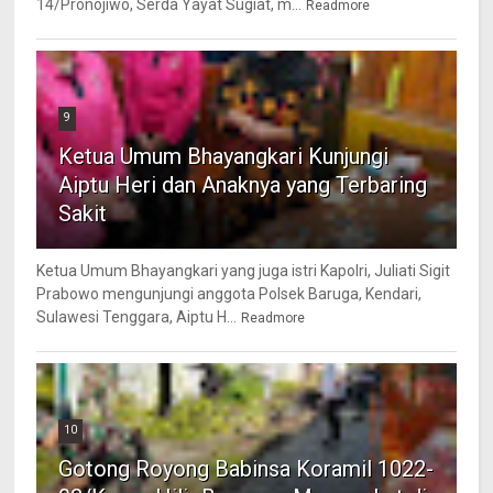
14/Pronojiwo, Serda Yayat Sugiat, m...
Readmore
9
Ketua Umum Bhayangkari Kunjungi
Aiptu Heri dan Anaknya yang Terbaring
Sakit
Ketua Umum Bhayangkari yang juga istri Kapolri, Juliati Sigit
Prabowo mengunjungi anggota Polsek Baruga, Kendari,
Sulawesi Tenggara, Aiptu H...
Readmore
10
Gotong Royong Babinsa Koramil 1022-