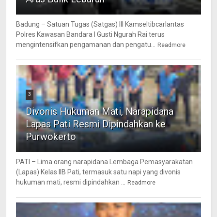
Badung – Satuan Tugas (Satgas) III Kamseltibcarlantas
Polres Kawasan Bandara I Gusti Ngurah Rai terus
mengintensifkan pengamanan dan pengatu...
Readmore
3
Divonis Hukuman Mati, Narapidana
Lapas Pati Resmi Dipindahkan ke
Purwokerto
PATI – Lima orang narapidana Lembaga Pemasyarakatan
(Lapas) Kelas IIB Pati, termasuk satu napi yang divonis
hukuman mati, resmi dipindahkan ...
Readmore