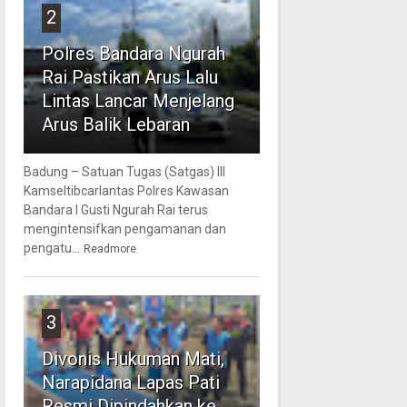
2
Polres Bandara Ngurah
Rai Pastikan Arus Lalu
Lintas Lancar Menjelang
Arus Balik Lebaran
Badung – Satuan Tugas (Satgas) III
Kamseltibcarlantas Polres Kawasan
Bandara I Gusti Ngurah Rai terus
mengintensifkan pengamanan dan
pengatu...
Readmore
3
Divonis Hukuman Mati,
Narapidana Lapas Pati
Resmi Dipindahkan ke