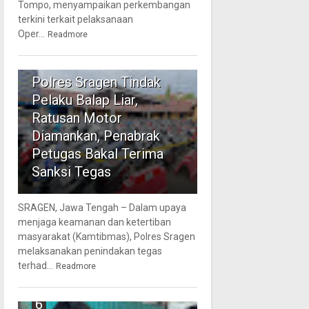
Tompo, menyampaikan perkembangan
terkini terkait pelaksanaan
Oper...
Readmore
5
Polres Sragen Tindak
Pelaku Balap Liar,
Ratusan Motor
Diamankan, Penabrak
Petugas Bakal Terima
Sanksi Tegas
SRAGEN, Jawa Tengah – Dalam upaya
menjaga keamanan dan ketertiban
masyarakat (Kamtibmas), Polres Sragen
melaksanakan penindakan tegas
terhad...
Readmore
6