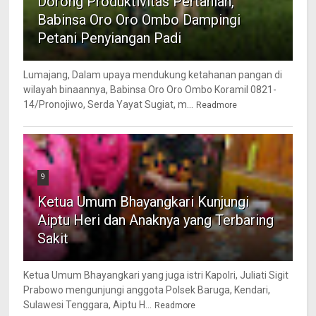
Dorong Produktivitas Pertanian,
Babinsa Oro Oro Ombo Dampingi
Petani Penyiangan Padi
Lumajang, Dalam upaya mendukung ketahanan pangan di
wilayah binaannya, Babinsa Oro Oro Ombo Koramil 0821-
14/Pronojiwo, Serda Yayat Sugiat, m...
Readmore
9
Ketua Umum Bhayangkari Kunjungi
Aiptu Heri dan Anaknya yang Terbaring
Sakit
Ketua Umum Bhayangkari yang juga istri Kapolri, Juliati Sigit
Prabowo mengunjungi anggota Polsek Baruga, Kendari,
Sulawesi Tenggara, Aiptu H...
Readmore