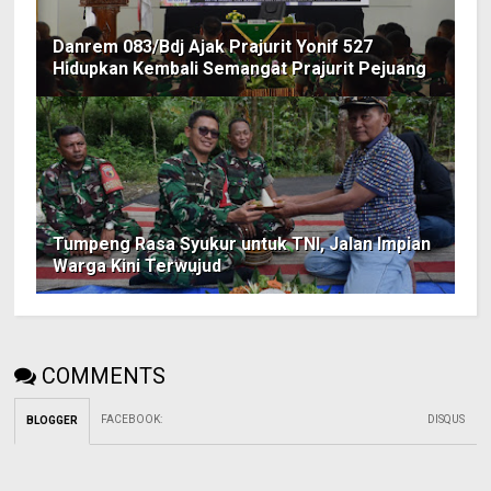
Danrem 083/Bdj Ajak Prajurit Yonif 527
Hidupkan Kembali Semangat Prajurit Pejuang
Tumpeng Rasa Syukur untuk TNI, Jalan Impian
Warga Kini Terwujud
COMMENTS
FACEBOOK
:
DISQUS
BLOGGER