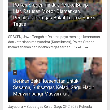
Polres Sragen Tindak Pelaku Balap
Liar, Ratusan Motor Diamankan,
Penabrak Petugas Bakal Terima Sanksi
Tegas
SRAGEN, Jawa Tengah – Dalam upaya menjaga keamanan
dan ketertiban masyarakat (Kamtibmas), Polres Sragen
melaksanakan penindakan tegas terhad...
Readmore
6
Berikan Bakti Kesehatan Untuk
Sesama, Subsatgas Keladi Sagu Hadir
Menyambangi Masyarakat
Jayapura – Subsatgas Keladi Sagu ORC 2025 Polresta