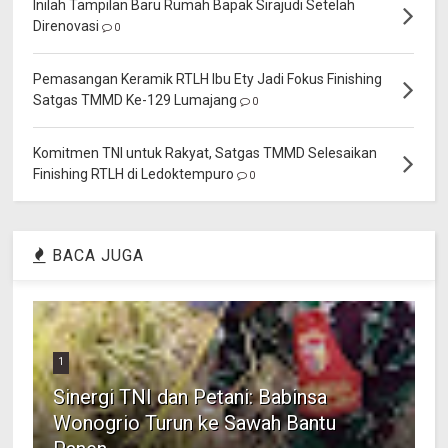
Inilah Tampilan Baru Rumah Bapak Sirajudi Setelah
Direnovasi
0
Pemasangan Keramik RTLH Ibu Ety Jadi Fokus Finishing
Satgas TMMD Ke-129 Lumajang
0
Komitmen TNI untuk Rakyat, Satgas TMMD Selesaikan
Finishing RTLH di Ledoktempuro
0
BACA JUGA
1
Sinergi TNI dan Petani: Babinsa
Wonogrio Turun ke Sawah Bantu