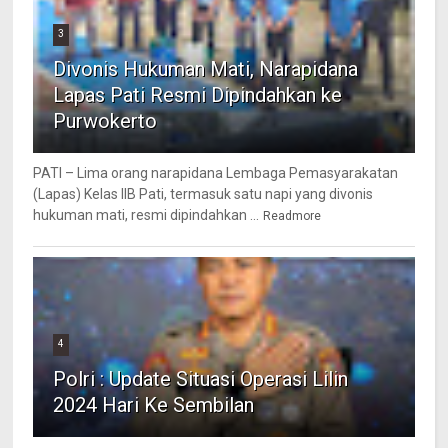
3
Divonis Hukuman Mati, Narapidana
Lapas Pati Resmi Dipindahkan ke
Purwokerto
PATI – Lima orang narapidana Lembaga Pemasyarakatan
(Lapas) Kelas IIB Pati, termasuk satu napi yang divonis
hukuman mati, resmi dipindahkan ...
Readmore
4
Polri : Update Situasi Operasi Lilin
2024 Hari Ke Sembilan