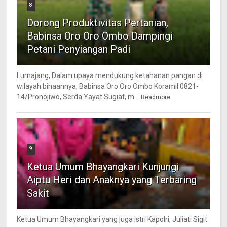
8
Dorong Produktivitas Pertanian,
Babinsa Oro Oro Ombo Dampingi
Petani Penyiangan Padi
Lumajang, Dalam upaya mendukung ketahanan pangan di
wilayah binaannya, Babinsa Oro Oro Ombo Koramil 0821-
14/Pronojiwo, Serda Yayat Sugiat, m...
Readmore
9
Ketua Umum Bhayangkari Kunjungi
Aiptu Heri dan Anaknya yang Terbaring
Sakit
Ketua Umum Bhayangkari yang juga istri Kapolri, Juliati Sigit