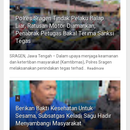
5
Polres Sragen Tindak Pelaku Balap
Liar, Ratusan Motor Diamankan,
Penabrak Petugas Bakal Terima Sanksi
Tegas
SRAGEN, Jawa Tengah – Dalam upaya menjaga keamanan
dan ketertiban masyarakat (Kamtibmas), Polres Sragen
melaksanakan penindakan tegas terhad...
Readmore
6
Berikan Bakti Kesehatan Untuk
Sesama, Subsatgas Keladi Sagu Hadir
Menyambangi Masyarakat