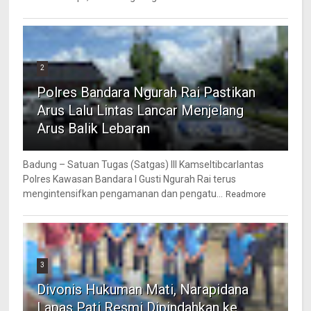
2
Polres Bandara Ngurah Rai Pastikan
Arus Lalu Lintas Lancar Menjelang
Arus Balik Lebaran
Badung – Satuan Tugas (Satgas) III Kamseltibcarlantas
Polres Kawasan Bandara I Gusti Ngurah Rai terus
mengintensifkan pengamanan dan pengatu...
Readmore
3
Divonis Hukuman Mati, Narapidana
Lapas Pati Resmi Dipindahkan ke