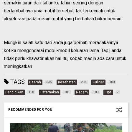
semakin turun dari tahun ke tahun seiring dengan
bertambahnya usia mobil tersebut, tak terkecuali untuk
akselerasi pada mesin mobil yang berbahan bakar bensin.
Mungkin salah satu dari anda juga pernah merasakannya
ketika mengendarai mobil-mobil keluaran lama. Tapi, anda
tidak perlu khawatir akan hal itu, sebab masih ada cara untuk
meningkatkan
TAGS
Daerah
Kesehatan
Kuliner
636
218
100
Pendidikan
Peternakan
Ragam
Tips
100
101
100
7
RECOMMENDED FOR YOU