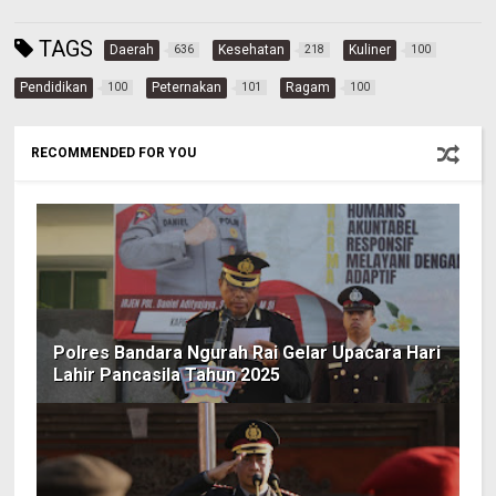
TAGS
Daerah
Kesehatan
Kuliner
636
218
100
Pendidikan
Peternakan
Ragam
100
101
100
RECOMMENDED FOR YOU
Polres Bandara Ngurah Rai Gelar Upacara Hari
Lahir Pancasila Tahun 2025