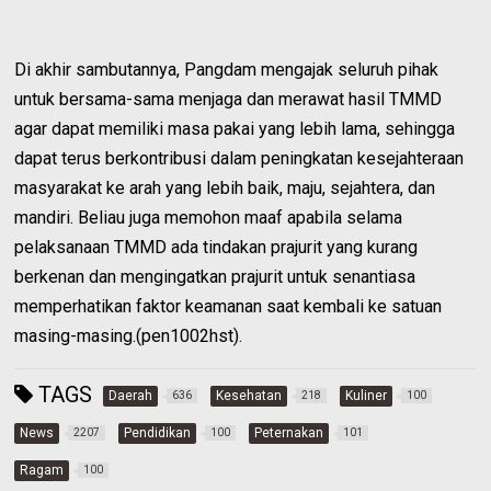
Di akhir sambutannya, Pangdam mengajak seluruh pihak
untuk bersama-sama menjaga dan merawat hasil TMMD
agar dapat memiliki masa pakai yang lebih lama, sehingga
dapat terus berkontribusi dalam peningkatan kesejahteraan
masyarakat ke arah yang lebih baik, maju, sejahtera, dan
mandiri. Beliau juga memohon maaf apabila selama
pelaksanaan TMMD ada tindakan prajurit yang kurang
berkenan dan mengingatkan prajurit untuk senantiasa
memperhatikan faktor keamanan saat kembali ke satuan
masing-masing.(pen1002hst).
TAGS
Daerah
Kesehatan
Kuliner
636
218
100
News
Pendidikan
Peternakan
2207
100
101
Ragam
100