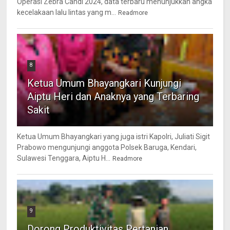
Operasi Zebra Candi 2024, data terbaru menunjukkan angka
kecelakaan lalu lintas yang m...
Readmore
8
Ketua Umum Bhayangkari Kunjungi
Aiptu Heri dan Anaknya yang Terbaring
Sakit
Ketua Umum Bhayangkari yang juga istri Kapolri, Juliati Sigit
Prabowo mengunjungi anggota Polsek Baruga, Kendari,
Sulawesi Tenggara, Aiptu H...
Readmore
9
Dorong Produktivitas Pertanian,