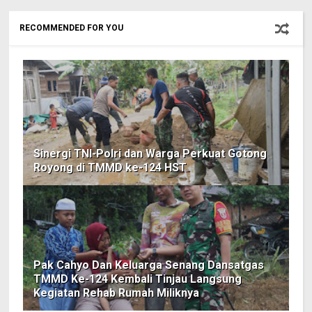
RECOMMENDED FOR YOU
Sinergi TNI-Polri dan Warga Perkuat Gotong
Royong di TMMD ke-124 HST
Pak Cahyo Dan Keluarga Senang Dansatgas
TMMD Ke-124 Kembali Tinjau Langsung
Kegiatan Rehab Rumah Miliknya