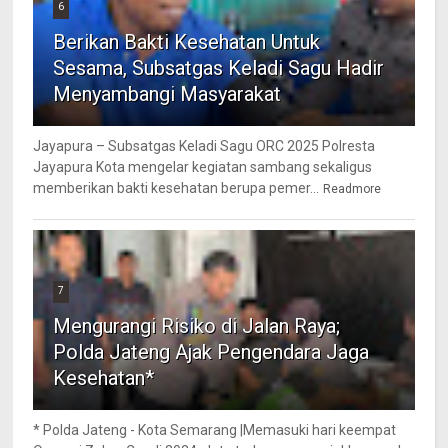
6
Berikan Bakti Kesehatan Untuk
Sesama, Subsatgas Keladi Sagu Hadir
Menyambangi Masyarakat
Jayapura – Subsatgas Keladi Sagu ORC 2025 Polresta
Jayapura Kota mengelar kegiatan sambang sekaligus
memberikan bakti kesehatan berupa pemer...
Readmore
7
Mengurangi Risiko di Jalan Raya;
Polda Jateng Ajak Pengendara Jaga
Kesehatan*
* Polda Jateng - Kota Semarang |Memasuki hari keempat