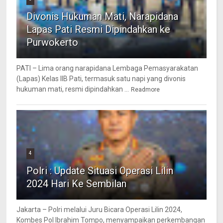
Divonis Hukuman Mati, Narapidana
Lapas Pati Resmi Dipindahkan ke
Purwokerto
PATI – Lima orang narapidana Lembaga Pemasyarakatan
(Lapas) Kelas IIB Pati, termasuk satu napi yang divonis
hukuman mati, resmi dipindahkan ...
Readmore
4
Polri : Update Situasi Operasi Lilin
2024 Hari Ke Sembilan
Jakarta – Polri melalui Juru Bicara Operasi Lilin 2024,
Kombes Pol Ibrahim Tompo, menyampaikan perkembangan