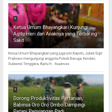
8
Ketua Umum Bhayangkari Kunjungi
Aiptu Heri dan Anaknya yang Terbaring
Sakit
Ketua Umum Bhayangkari yang juga istri Kapolri, Juliati Sigit
Prabowo mengunjungi anggota Polsek Baruga, Kendari,
Sulawesi Tenggara, Aiptu H...
Readmore
9
Dorong Produktivitas Pertanian,
Babinsa Oro Oro Ombo Dampingi
Petani Penyiangan Padi