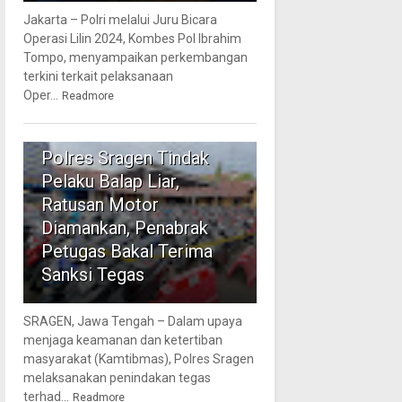
Jakarta – Polri melalui Juru Bicara
Operasi Lilin 2024, Kombes Pol Ibrahim
Tompo, menyampaikan perkembangan
terkini terkait pelaksanaan
Oper...
Readmore
5
Polres Sragen Tindak
Pelaku Balap Liar,
Ratusan Motor
Diamankan, Penabrak
Petugas Bakal Terima
Sanksi Tegas
SRAGEN, Jawa Tengah – Dalam upaya
menjaga keamanan dan ketertiban
masyarakat (Kamtibmas), Polres Sragen
melaksanakan penindakan tegas
terhad...
Readmore