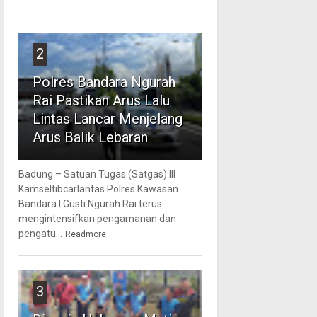
2
Polres Bandara Ngurah
Rai Pastikan Arus Lalu
Lintas Lancar Menjelang
Arus Balik Lebaran
Badung – Satuan Tugas (Satgas) III
Kamseltibcarlantas Polres Kawasan
Bandara I Gusti Ngurah Rai terus
mengintensifkan pengamanan dan
pengatu...
Readmore
3