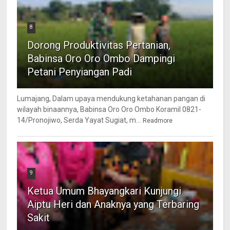
8
Dorong Produktivitas Pertanian,
Babinsa Oro Oro Ombo Dampingi
Petani Penyiangan Padi
Lumajang, Dalam upaya mendukung ketahanan pangan di
wilayah binaannya, Babinsa Oro Oro Ombo Koramil 0821-
14/Pronojiwo, Serda Yayat Sugiat, m...
Readmore
9
Ketua Umum Bhayangkari Kunjungi
Aiptu Heri dan Anaknya yang Terbaring
Sakit