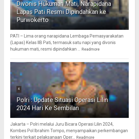
Divonis Hukuman Mati, Narapidana
Lapas Pati Resmi Dipindahkan ke
Purwokerto
PATI – Lima orang narapidana Lembaga Pemasyarakatan
(Lapas) Kelas IIB Pati, termasuk satu napi yang divonis
hukuman mati, resmi dipindahkan ...
Readmore
4
Polri : Update Situasi Operasi Lilin
2024 Hari Ke Sembilan
Jakarta – Polri melalui Juru Bicara Operasi Lilin 2024,
Kombes Pol Ibrahim Tompo, menyampaikan perkembangan
terkini terkait pelaksanaan Oper...
Readmore