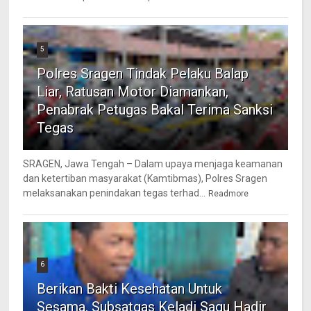
5
Polres Sragen Tindak Pelaku Balap
Liar, Ratusan Motor Diamankan,
Penabrak Petugas Bakal Terima Sanksi
Tegas
SRAGEN, Jawa Tengah – Dalam upaya menjaga keamanan
dan ketertiban masyarakat (Kamtibmas), Polres Sragen
melaksanakan penindakan tegas terhad...
Readmore
6
Berikan Bakti Kesehatan Untuk
Sesama, Subsatgas Keladi Sagu Hadir