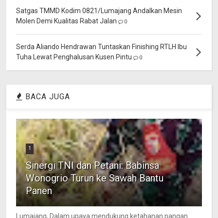
Satgas TMMD Kodim 0821/Lumajang Andalkan Mesin
Molen Demi Kualitas Rabat Jalan
0
Serda Aliando Hendrawan Tuntaskan Finishing RTLH Ibu
Tuha Lewat Penghalusan Kusen Pintu
0
BACA JUGA
1
Sinergi TNI dan Petani: Babinsa
Wonogrio Turun ke Sawah Bantu
Panen
Lumajang, Dalam upaya mendukung ketahanan pangan